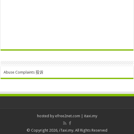
Abuse Complaints 投诉
hosted by
efree2net.com
|
itaxi.my
© Copyright 2026, iTaxi.my. All Rights Reserved