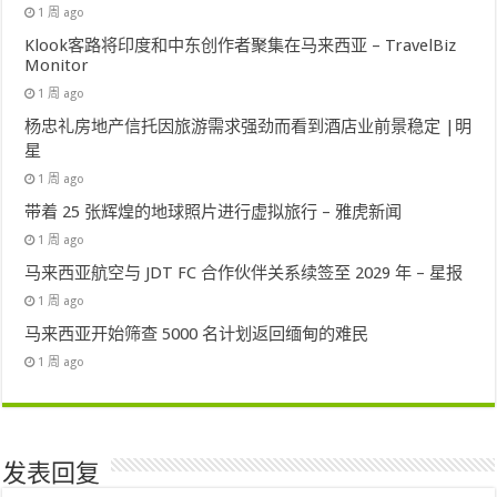
1 周 ago
Klook客路将印度和中东创作者聚集在马来西亚 – TravelBiz
Monitor
1 周 ago
杨忠礼房地产信托因旅游需求强劲而看到酒店业前景稳定 |明
星
1 周 ago
带着 25 张辉煌的地球照片进行虚拟旅行 – 雅虎新闻
1 周 ago
马来西亚航空与 JDT FC 合作伙伴关系续签至 2029 年 – 星报
1 周 ago
马来西亚开始筛查 5000 名计划返回缅甸的难民
1 周 ago
发表回复