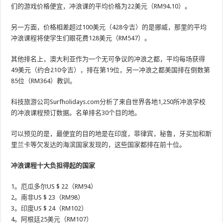
们的游戏价格便宜，冲浪课的平均价格为22美元（RM94.10）。
另一方面，价格相差超过100美元（428令吉）的是挪威，那里的平均
冲浪课程将使学生们眼花费128美元（RM547）。
其他排名上，澳大利亚作为一个无可争议的冲浪之都，平均每场获得
49美元（约合210令吉），排在第19位，另一冲浪之都美国排在倒数第
85位（RM364）教训。
科技旅游公司Surfholidays.com分析了来自世界各地1,250所冲浪学校
的冲浪课程预订数据。名单排名30个目的地。
可以预见的是，最便宜的目的地是在印度，菲律宾，秘鲁，牙买加和斯
里兰卡等欠发达的海滨国家发现的，这些国家都排在前十位。
冲浪课程十大负担得起的国家
1。厄瓜多尔US $ 22（RM94）
2。南非US $ 23（RM98）
3。印度US $ 24（RM102）
4。阿根廷25美元（RM107）