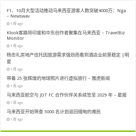
F1、10月大型活动推动马来西亚游客人数突破4000万：Nga
– Newswav
1 周 ago
Klook客路将印度和中东创作者聚集在马来西亚 – TravelBiz
Monitor
1 周 ago
杨忠礼房地产信托因旅游需求强劲而看到酒店业前景稳定 |明
星
1 周 ago
带着 25 张辉煌的地球照片进行虚拟旅行 – 雅虎新闻
1 周 ago
马来西亚航空与 JDT FC 合作伙伴关系续签至 2029 年 – 星报
1 周 ago
马来西亚开始筛查 5000 名计划返回缅甸的难民
1 周 ago