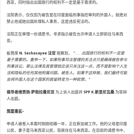
西亚，同时指出出国旅行的权利不一定是基于需求的。
法院表示，仅仅因为被告是在印度面临刑事指控审判的外国人，就绝对
禁止他或她出国处理私人事务，这是违反宪法的。
法院正在审理一份请愿书，寻求指示被告允许申请人立即前往马来西
亚。
板凳席
N. Seshasayee 法官
观察到，
“……出国旅行的权利不一定是
基于需要的。重申一下，如果刑事司法管理​​的关注点只是确保被告参与
刑事诉讼，那么法律及其管理就应该只关注这一点，而不是影响个人生
活和隐私的任何其他附属问题。被告人。如果不这样做，我们最终可能
会将外国人在这个国家的居留转变为一种软禁。”
倡导者维贾扬·萨勃拉曼尼亚
为上诉人出庭并
SPP K.斯里尼瓦桑
为答辩
人出庭。
简要事实
–
申请人被卷入本案时刚刚结婚一年，正在新加坡工作。他的父母是印度
公民，妻子是马来西亚公民，现居住在马来西亚。在目前的请愿书中，