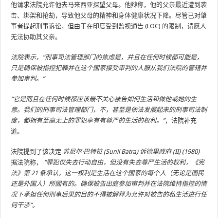
他请求法院允许他去马来西亚探望父母。他辩称，他的父亲最近遭到袭
击、绑架和抢劫，导致他父母的精神和身体健康状况下降。尽管已对肇
事者提起刑事诉讼，但由于在印度受到监视通告 (LOC) 的限制，请愿人
无法协助其父亲。
法院表示，“刑事司法管理​​部门的焦虑是，并且在任何时候都可能是，
只是确保被指控犯罪并在这个国家接受审判的人服从我们法院的管辖并
参加审判。”
“它是而且在任何时候都应该最不关心被告如何生活和做他或她的生
意。我们的刑事司法管理​​部门，不，甚至是依法发展起来的刑事司法制
度，都拥有至高无上的罪犯享有有尊严的生活的权利。”
，法院补充
道。
法院提到了该决定
苏尼尔·巴特拉 (Sunil Batra) 诉德里政府 (II) (1980)
据法院称，
“罪犯仅失去行动自由，但没有失去尊严生活的权利，《宪
法》第 21 条承认，这一权利是生活在这个国家的每个人（无论是国民
还是外国人）所固有的。确保被告出庭参加审判并在法院维持指控的情
况下承担任何刑事后果的目的不得被解释为允许对被告的私生活进行任
何干涉”。