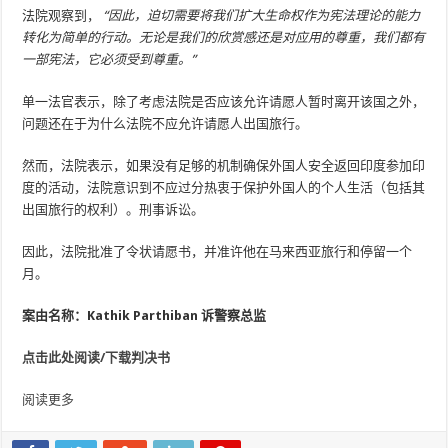
法院观察到，
“因此，迫切需要将我们扩大生命权作为宪法理论的能力
转化为简单的行动。无论是我们的欣赏感还是对应用的尊重，我们都有
一部宪法，它必须受到尊重。”
单一法官表示，除了考虑法院是否应该允许请愿人暂时离开该国之外，
问题还在于为什么法院不应允许请愿人出国旅行。
然而，法院表示，如果没有足够的机制确保外国人安全返回印度参加印
度的活动，法院意识到不应过分热衷于保护外国人的个人生活（包括其
出国旅行的权利）。刑事诉讼。
因此，法院批准了令状请愿书，并准许他在马来西亚旅行和停留一个
月。
案由名称：Kathik Parthiban 诉警察总监
点击此处阅读/下载判决书
阅读更多