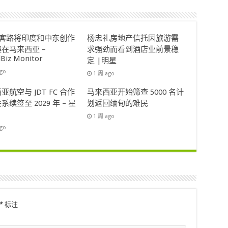
ok客路将印度和中东创作
杨忠礼房地产信托因旅游需
在马来西亚 –
求强劲而看到酒店业前景稳
lBiz Monitor
定 |明星
ago
1 周 ago
亚航空与 JDT FC 合作
马来西亚开始筛查 5000 名计
系续签至 2029 年 – 星
划返回缅甸的难民
1 周 ago
ago
*
标注