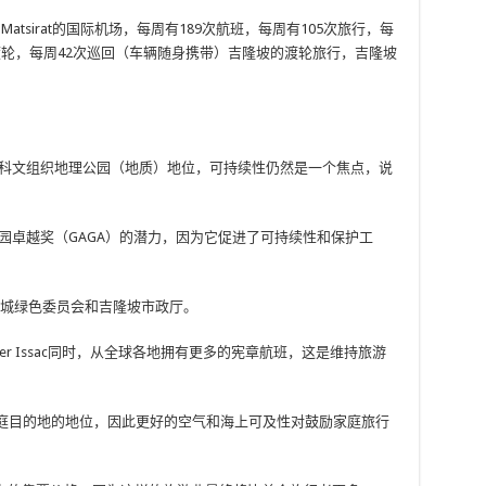
Matsirat的国际机场，每周有189次航班，每周有105次旅行，每
渡轮，每周42次巡回（车辆随身携带）吉隆坡的渡轮旅行，吉隆坡
国教科文组织地理公园（地质）地位，可持续性仍然是一个焦点，说
质公园卓越奖（GAGA）的潜力，因为它促进了可持续性和保护工
是槟城绿色委员会和吉隆坡市政厅。
xander Issac同时，从全球各地拥有更多的宪章航班，这是维持旅游
为家庭目的地的地位，因此更好的空气和海上可及性对鼓励家庭旅行