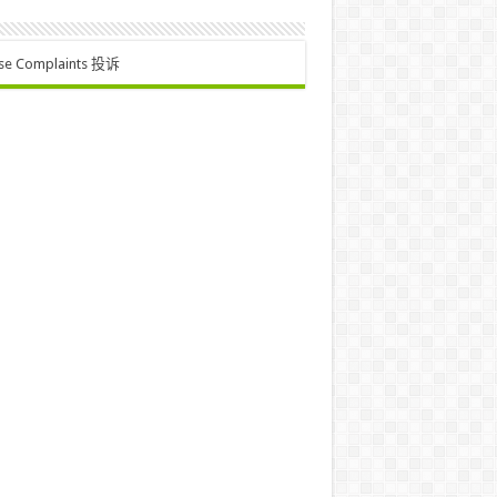
se Complaints 投诉