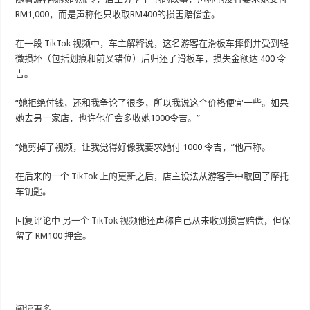
RM1,000，而是声称他只收取RM400的损害赔偿金。
在一段 TikTok 视频中，车主解释说，这名游客在滑板车摔倒并受到轻
微损坏（包括划痕和前叉错位）后归还了滑板车，损失金额达 400 令
吉。
“她拒绝付钱，还和我争论了很多，所以我说这个价格便宜一些。如果
她去另一家店，也许他们会多收她1000令吉。”
“她剪掉了视频，让我觉得好像我要求她付 1000 令吉，”他声称。
在后来的一个
TikTok 上的更新
之后，店主设法从游客手中取回了摩托
车钥匙。
回复评论中
另一个 TikTok 视频
他还声称自己从未收到损害赔偿，但保
留了 RM100 押金。
阅读更多