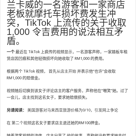
兰卡威的一名游客和一家商店
老板就摩托车损坏费发生冲
突，TikTok 上流传的关于收取
1,000 令吉费用的说法相互矛
盾。
一个
最近在 TikTok 上疯传的视频显示，一名游客声称，一家踏板车租
赁店因凹痕和其他轻微损坏向她收取了 RM1,000 的费用。
根据两个 TikTok 视频，
首先从店主开始
并表示他“也许”会收取
RM1,000 的赔偿金。
视频随后切换到该女子评论店主的客户服务，声称他在“嘲笑”她。过了
一会儿，店主找到这名女子，要求她赔偿损失。
另请阅读：
美国游客对马来西亚旅游价格为0/10，引发网上争论
在
第二个视频
这名女子要求店主退还她的RM100押金。
随着游客视频的流传，店主分享了
他的故事
，声称他没有要求她支付