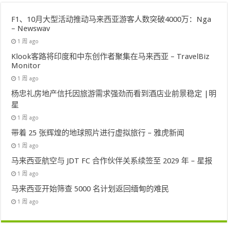
F1、10月大型活动推动马来西亚游客人数突破4000万：Nga
– Newswav
1 周 ago
Klook客路将印度和中东创作者聚集在马来西亚 – TravelBiz
Monitor
1 周 ago
杨忠礼房地产信托因旅游需求强劲而看到酒店业前景稳定 |明
星
1 周 ago
带着 25 张辉煌的地球照片进行虚拟旅行 – 雅虎新闻
1 周 ago
马来西亚航空与 JDT FC 合作伙伴关系续签至 2029 年 – 星报
1 周 ago
马来西亚开始筛查 5000 名计划返回缅甸的难民
1 周 ago