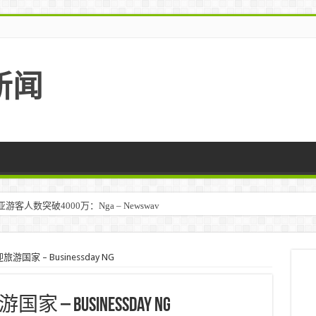
新闻
人数突破4000万：Nga – Newswav
家 – Businessday NG
 Businessday NG