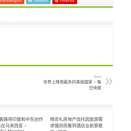
Stumbleupon
LinkedIn
Pinterest
Next
世界上降雨最多的美丽国家 – 每
日快报
ok客路将印度和中东创作
杨忠礼房地产信托因旅游需
在马来西亚 –
求强劲而看到酒店业前景稳