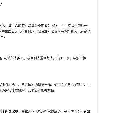
家
列前五名。波兰人的旅行次数少于前四名国家——平均每人旅行一
家中出国旅游的花费最少，但波兰对旅游的兴趣却更大，从谷歌
看出。
国。与波兰人类似，意大利人通常每人只出国一次。与波兰相
的国家中排名第七。与德国和西班牙一样，荷兰人经常出国旅行，平
人还经常搜索机票和其他旅行相关物品。
排名前十的国家中，芬兰人的人均旅行次数最多，平均为六次。芬兰