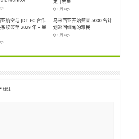
lBiz Monitor
定 |明星
ago
1 周 ago
亚航空与 JDT FC 合作
马来西亚开始筛查 5000 名计
系续签至 2029 年 – 星
划返回缅甸的难民
1 周 ago
ago
*
标注