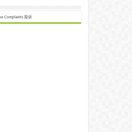
se Complaints 投诉