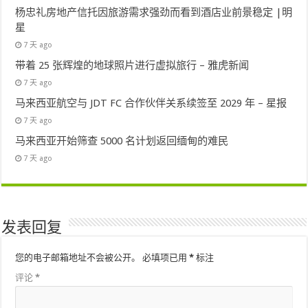
杨忠礼房地产信托因旅游需求强劲而看到酒店业前景稳定 |明
星
7 天 ago
带着 25 张辉煌的地球照片进行虚拟旅行 – 雅虎新闻
7 天 ago
马来西亚航空与 JDT FC 合作伙伴关系续签至 2029 年 – 星报
7 天 ago
马来西亚开始筛查 5000 名计划返回缅甸的难民
7 天 ago
发表回复
您的电子邮箱地址不会被公开。
必填项已用
*
标注
评论
*