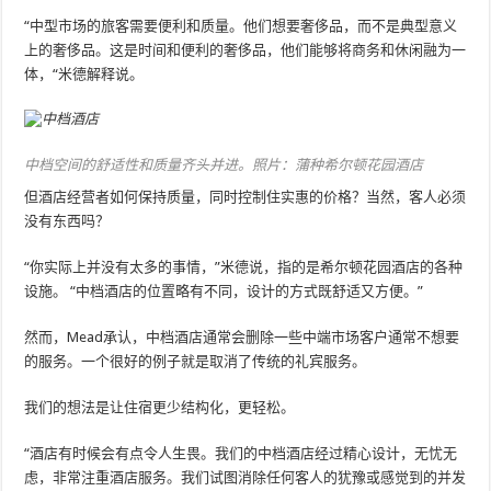
“中型市场的旅客需要便利和质量。他们想要奢侈品，而不是典型意义
上的奢侈品。这是时间和便利的奢侈品，他们能够将商务和休闲融为一
体，“米德解释说。
中档空间的舒适性和质量齐头并进。照片：蒲种希尔顿花园酒店
但酒店经营者如何保持质量，同时控制住实惠的价格？当然，客人必须
没有东西吗？
“你实际上并没有太多的事情，”米德说，指的是希尔顿花园酒店的各种
设施。 “中档酒店的位置略有不同，设计的方式既舒适又方便。”
然而，Mead承认，中档酒店通常会删除一些中端市场客户通常不想要
的服务。一个很好的例子就是取消了传统的礼宾服务。
我们的想法是让住宿更少结构化，更轻松。
“酒店有时候会有点令人生畏。我们的中档酒店经过精心设计，无忧无
虑，非常注重酒店服务。我们试图消除任何客人的犹豫或感觉到的并发