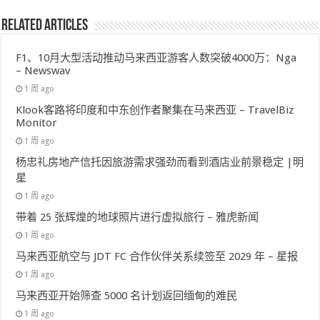
Related Articles
F1、10月大型活动推动马来西亚游客人数突破4000万：Nga
– Newswav
1 周 ago
Klook客路将印度和中东创作者聚集在马来西亚 – TravelBiz
Monitor
1 周 ago
杨忠礼房地产信托因旅游需求强劲而看到酒店业前景稳定 |明
星
1 周 ago
带着 25 张辉煌的地球照片进行虚拟旅行 – 雅虎新闻
1 周 ago
马来西亚航空与 JDT FC 合作伙伴关系续签至 2029 年 – 星报
1 周 ago
马来西亚开始筛查 5000 名计划返回缅甸的难民
1 周 ago