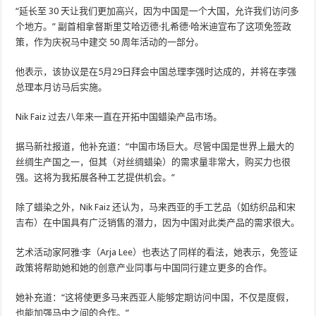
“延长至 30 天让我们更加高兴，因为中国是一个大国，允许我们访问多
个地方。” 副首相拿督斯里艾哈迈德·扎希德·哈米迪宣布了这项免签政
策，作为庆祝马中建交 50 周年活动的一部分。
他表示，该协议是在5月29日拜会中国总理李强时达成的，并将在李强
总理本月访马后实施。
Nik Faiz 过去八年来一直在开拓中国蜡染产品市场。
据马新社报道，他补充道：“中国市场巨大。尽管中国是世界上最大的
丝绸生产国之一，但其（对丝绸蜡染）的需求量非常大，购买力也很
强。这将为我拓展各种工艺提供机会。”
除了蜡染之外，Nik Faiz 还认为，马来西亚的手工艺品（如纺织品和宋
吉布）在中国具有广泛销售的潜力，因为中国对此类产品的需求很大。
艺术活动家阿雅·李（Arja Lee）也表达了同样的看法，她表示，免签证
政策将帮助她和她的创意产业同事与中国同行建立更多的合作。
她补充道：“这将使更多马来西亚人能够定期访问中国，不仅是度假，
也能加强马中之间的合作。”