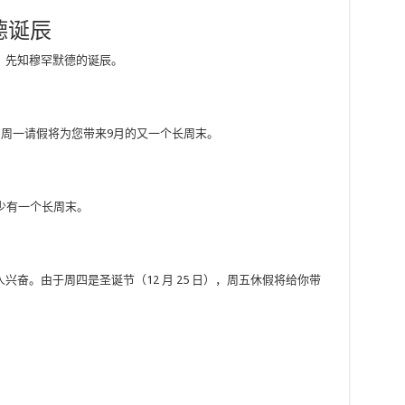
德诞辰
五）先知穆罕默德的诞辰。
，周一请假将为您带来9月的又一个长周末。
至少有一个长周末。
奋。由于周四是圣诞节（12 月 25 日），周五休假将给你带