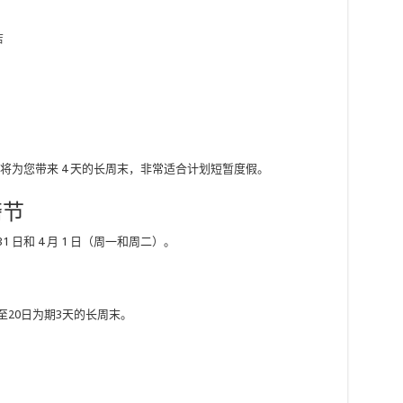
店
请假将为您带来 4 天的长周末，非常适合计划短暂度假。
斋节
1 日和 4 月 1 日（周一和周二）。
至20日为期3天的长周末。