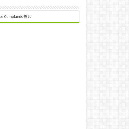
se Complaints 投诉