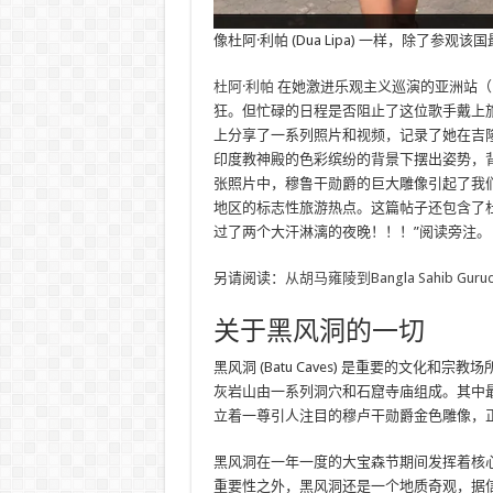
像杜阿·利帕 (Dua Lipa) 一样，除了
杜阿·利帕
在她激进乐观主义巡演的亚洲站（11
狂。但忙碌的日程是否阻止了这位歌手戴上旅行
上分享了一系列照片和视频，记录了她在吉隆
印度教神殿的色彩缤纷的背景下摆出姿势，
张照片中，穆鲁干勋爵的巨大雕像引起了我
地区的标志性旅游热点。这篇帖子还包含了杜
过了两个大汗淋漓的夜晚！！！”阅读旁注。
另请阅读：
从胡马雍陵到Bangla Sahib
关于黑风洞的一切
黑风洞 (Batu Caves) 是重要的文化和宗教场
灰岩山由一系列洞穴和石窟寺庙组成。其中
立着一尊引人注目的穆卢干勋爵金色雕像，正如杜阿
黑风洞在一年一度的大宝森节期间发挥着核
重要性之外，黑风洞还是一个地质奇观，据信