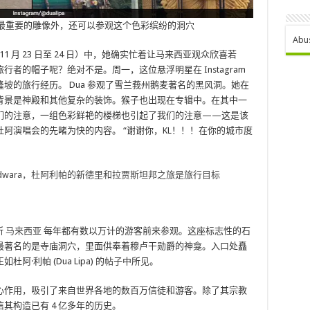
参观该国最重要的雕像外，还可以参观这个色彩缤纷的洞穴
Abu
 月 23 日至 24 日）中，她确实忙着让马来西亚观众欣喜若
者的帽子呢？绝对不是。周一，这位悬浮明星在 Instagram
坡的旅行经历。 Dua 参观了雪兰莪州鹅麦著名的黑风洞。她在
背景是神殿和其他复杂的装饰。猴子也出现在专辑中。在其中一
们的注意，一组色彩鲜艳的楼梯也引起了我们的注意——这是该
阿演唱会的先睹为快的内容。 “谢谢你，KL！！！在你的城市度
 Gurudwara，杜阿利帕的新德里和拉贾斯坦邦之旅是旅行目标
所
马来西亚
每年都有数以万计的游客前来参观。这座标志性的石
最著名的是寺庙洞穴，里面供奉着穆卢干勋爵的神龛。入口处矗
·利帕 (Dua Lipa) 的帖子中所见。
心作用，吸引了来自世界各地的数百万信徒和游客。除了其宗教
其构造已有 4 亿多年的历史。