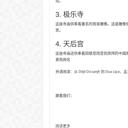
坛。
3. 极乐寺
这座寺庙供奉着著名的观音雕像。这座雕像
赏。
4. 天后宫
这座寺庙还供奉着因慈悲而受到崇拜的中国
景而闻名
另请阅读：
从 Diljit Dosanjh 到 Dua L
跟着我们：
阅读更多