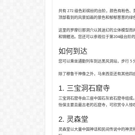
共有 272 级色彩缤纷的台阶，颜色有粉
顶部看到的风景如画的景色和郁郁葱葱的绿
这里的罗摩衍那洞穴以其迷幻的立体模型而
和锦鲤池。您还可以参观位于第204级台阶
如何到达
您可以乘坐通勤列车到达黑风洞站，步行 5 
除了穆鲁干神像之外，马来西亚还有其他四
1. 三宝洞石窟寺
三宝洞石窟寺由三座中国石灰岩石窟寺组成
怡保主要且最古老的石窟寺，可欣赏令人惊
2. 灵森堂
灵森堂以大量中国神话和民间传说中的神灵