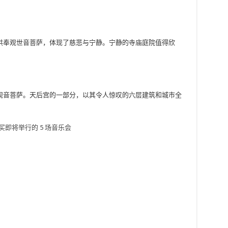
供奉观世音菩萨，体现了慈悲与宁静。宁静的寺庙庭院值得欣
观音菩萨。天后宫的一部分，以其令人惊叹的六层建筑和城市全
ipa，孟买即将举行的 5 场音乐会