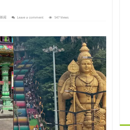
新闻
Leave a comment
547 Views