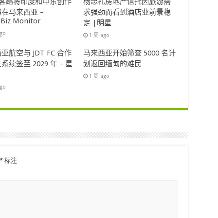
ok客路将印度和中东创作
杨忠礼房地产信托因旅游需
在马来西亚 –
求强劲而看到酒店业前景稳
lBiz Monitor
定 |明星
ago
1 周 ago
亚航空与 JDT FC 合作
马来西亚开始筛查 5000 名计
系续签至 2029 年 – 星
划返回缅甸的难民
1 周 ago
ago
*
标注