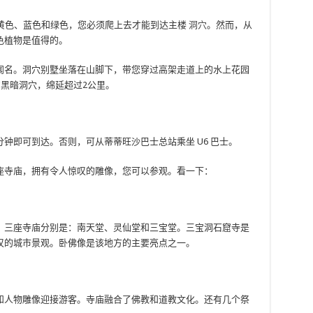
色、黄色、蓝色和绿色，您必须爬上去才能到达主楼
洞穴
。然而，从
色植物是值得的。
闻名。洞穴别墅坐落在山脚下，带您穿过高架走道上的水上花园
的黑暗洞穴，绵延超过2公里。
分钟即可到达。否则，可从蒂蒂旺沙巴士总站乘坐 U6 巴士。
座寺庙，拥有令人惊叹的雕像，您可以参观。看一下：
。三座寺庙分别是：南天堂、灵仙堂和三宝堂。三宝洞石窟寺是
叹的城市景观。卧佛像是该地方的主要亮点之一。
和人物雕像迎接游客。寺庙融合了佛教和道教文化。还有几个祭