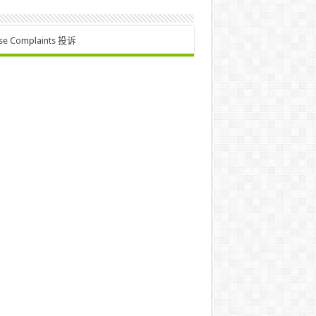
se Complaints 投诉