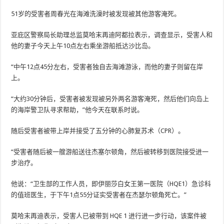
51岁的受害者周春光在海滩洗澡时被发现被其他游客淹死。
亚庇区警察局长助理总监莫哈末再迪阿都拉表示，调查显示，受害人和
他的妻子今天上午10点左右乘坐游船抵达沙比岛。
“中午12点45分左右，受害者独自去海滩游泳，而他的妻子则留在岸
上。
“大约30分钟后，受害者被发现被另外两名游客淹死，然后他们向岛上
的海岸警卫队寻求帮助，”他今天在联系时说。
随后受害者被带上岸并接受了五分钟的心肺复苏术（CPR）。
“受害者随后被一艘游船送往杰塞尔顿角，然后被转移到医院接受进一
步治疗。
他说：“卫生部的工作人员，即伊丽莎白女王第一医院（HQE1）急诊科
的值班医生，于下午1点55分证实受害者在杰瑟尔顿角死亡。”
莫哈末再迪表示，受害人已被带到 HQE 1 进行进一步行动，该案件被