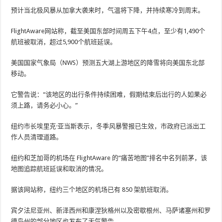
预计当北极风暴从加拿大袭来时，气温将下降，并持续寒冷到周末。
FlightAware网站称，截至美国东部时间周五下午4点，至少有1,490个
航班被取消，超过5,900个航班延误。
美国国家气象局（NWS）预测五大湖上游地区的降雪将向美国东北部
移动。
它警告说：“该地区的出行条件持续困难，假期结束后出行的人如果必
须上路，请务必小心。”
纽约市长埃里克·亚当斯表示，冬季风暴警报已生效，市政府已派出工
作人员清理道路。
纽约和芝加哥的机场在 FlightAware 的“痛苦地图”排名中名列前茅，该
地图追踪航班延误和取消的情况。
据该网站称，纽约三个地区的机场已有 850 架航班取消。
宾夕法尼亚州、新泽西州和康涅狄格州以及密歇根州、马萨诸塞州和罗
德岛州的部分地区也发布了天气警告。