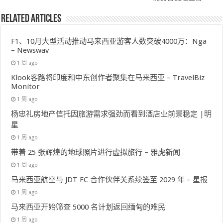
Related Articles
F1、10月大型活动推动马来西亚游客人数突破4000万：Nga
– Newswav
1 周 ago
Klook客路将印度和中东创作者聚集在马来西亚 – TravelBiz
Monitor
1 周 ago
杨忠礼房地产信托因旅游需求强劲而看到酒店业前景稳定 |明
星
1 周 ago
带着 25 张辉煌的地球照片进行虚拟旅行 – 雅虎新闻
1 周 ago
马来西亚航空与 JDT FC 合作伙伴关系续签至 2029 年 – 星报
1 周 ago
马来西亚开始筛查 5000 名计划返回缅甸的难民
1 周 ago