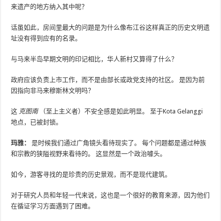
来遗产的地方纳入其中呢？
话虽如此，房间里最大的问题是为什么像布江谷这样真正的历史文明遗
址没有得到应有的名录。
与马来半岛早期文明的印记相比，华人新村又算得了什么？
政府应该负责上市工作，而不是由部长或政党支持的社区。 是因为前
因指向非马来穆斯林文明吗？
这
克图南
（至上主义者）不安全感是如此明显。 至于Kota Gelanggi
地点，已被封锁。
玛雅：
是时候我们通过广角镜头看待现实了。 每个问题都是通过种族
和宗教的狭隘视野来看待的。 这显然是一个政治噱头。
如今，游客寻找的是珍贵的历史景观，而不是现代建筑。
对于研究人员和年轻一代来说，这也是一个很好的教育来源，因为他们
在循证学习方面遇到了困难。