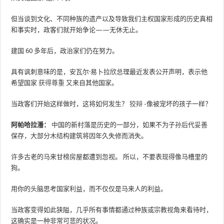
但当谈到文化、不同种族的遗产以及导致我们主权国家形成的历史真相
和事实时，政客们就开始争论——无休无止。
建国 60 多年后，政治家们仍在努力。
具有讽刺意味的是，安瓦尔·易卜拉欣总理最近发表公开声明，表示他
希望国家
获得尊重
又来自其他国家。
当政客们开始这样做时，这将如何发生？
狡辩
-像被宠坏的孩子一样？
阿帕哈拉潘：
中国的新村落是历史的一部分，如果不为子孙后代妥善
保存，大部分木结构建筑将因年久失修而消失。
许多古老的马来甘榜房屋都遭到忽视。 所以，不要表现得像马槽里的
狗。
用你的头脑思考国家利益，而不仅仅是马来人的利益。
当政客变得如此狭隘，几乎所有事情都通过种族或宗教视角来看待时，
这确实是一种非常可悲的状况。