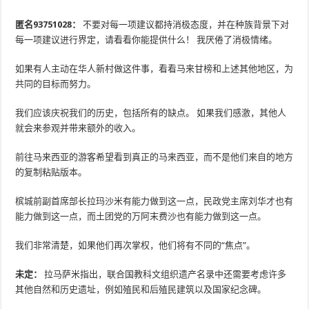
匿名93751028：
不要对每一项建议都持消极态度，并在种族背景下对
每一项建议进行界定，请看看你能提供什么！ 我厌倦了消极情绪。
如果有人主动在华人新村做这件事，看看马来甘榜和上述其他地区，为
共同的目标而努力。
我们应该庆祝我们的历史，包括所有的缺点。 如果我们感激，其他人
就会来参观并带来额外的收入。
前往马来西亚的游客希望看到真正的马来西亚，而不是他们来自的地方
的复制粘贴版本。
槟城前副首席部长拉玛沙米有能力做到这一点，民政党主席刘华才也有
能力做到这一点，而土团党的万阿末费沙也有能力做到这一点。
我们非常清楚，如果他们再次掌权，他们将有不同的“焦点”。
未定：
拉马萨米指出，联合国教科文组织遗产名录中还需要考虑许多
其他自然和历史遗址，例如殖民和后殖民建筑以及国家纪念碑。