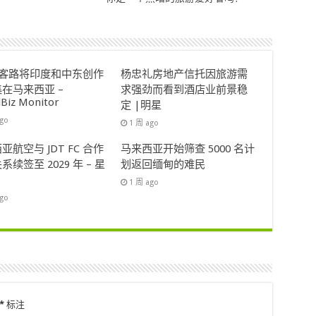
ok客路将印度和中东创作
杨忠礼房地产信托因旅游需
在马来西亚 –
求强劲而看到酒店业前景稳
lBiz Monitor
定 |明星
ago
1 周 ago
亚航空与 JDT FC 合作
马来西亚开始筛查 5000 名计
系续签至 2029 年 – 星
划返回缅甸的难民
1 周 ago
ago
*
标注