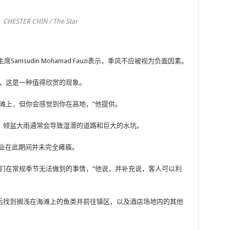
R CHIN / The Star
amsudin Mohamad Fauzi表示，季风不应被视为负面因素。
上，这是一种值得欣赏的现象。
滩上，但你会感觉到你在高地，“他提供。
。倾盆大雨通常会导致湿滑的道路和巨大的水坑。
旅游业在此期间并未完全瘫痪。
们在常规季节无法做到的事情，”他说，并补充说，客人可以利
后找到搁浅在海滩上的鱼类并前往镇区，以及酒店场地内的其他