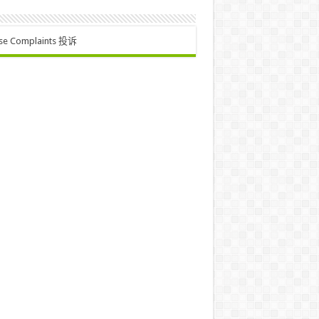
se Complaints 投诉