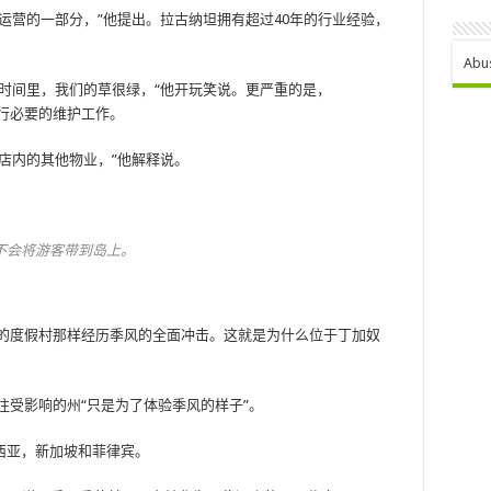
运营的一部分，”他提出。拉古纳坦拥有超过40年的行业经验，
Abu
时间里，我们的草很绿，“他开玩笑说。更严重的是，
间进行必要的维护工作。
店内的其他物业，”他解释说。
不会将游客带到岛上。
并没有像岛上的度假村那样经历季风的全面冲击。这就是为什么位于丁加奴
。
意前往受影响的州“只是为了体验季风的样子”。
西亚，新加坡和菲律宾。