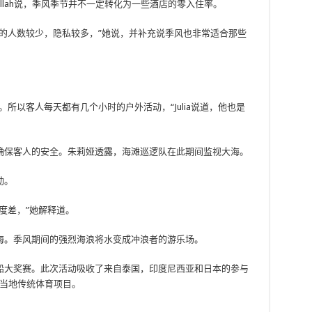
r Abdullah说，季风季节并不一定转化为一些酒店的零入住率。
的人数较少，隐私较多，”她说，并补充说季风也非常适合那些
所以客人每天都有几个小时的户外活动，“Julia说道，他也是
确保客人的安全。朱莉娅透露，海滩巡逻队在此期间监视大海。
动。
度差，”她解释道。
海。季风期间的强烈海浪将水变成冲浪者的游乐场。
船大奖赛。此次活动吸收了来自泰国，印度尼西亚和日本的参与
等当地传统体育项目。