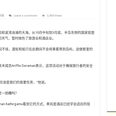
新闻
Leave a comment
3,064 Views
和波涛汹涌的大海。从10月中旬到3月底，半岛东侧的国家如登
的天气，暂时挫伤了旅游业和酒店业。
海况不佳，渡轮和船只在此期间不会将乘客带到岛屿，迫使那里的
员Ariffin Deraman表示，这项活动对于确保旅行者的安全
应该是我们的首要任务，”他说。
是一团糟吗？
than Kathirgamu看到它的方式，季风是酒店已经学会适应的现