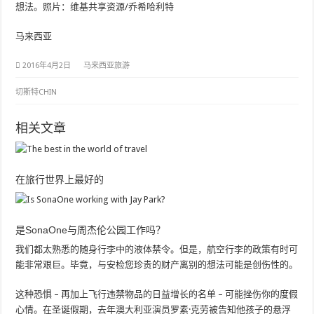
想法。照片：维基共享资源/乔希哈利特
马来西亚
2016年4月2日
马来西亚旅游
切斯特CHIN
相关文章
在旅行世界上最好的
是SonaOne与周杰伦公园工作吗？
我们都太熟悉的随身行李中的液体禁令。但是，航空行李的政策有时可
能非常艰巨。毕竟，与安检您珍贵的财产离别的想法可能是创伤性的。
这种恐惧 – 再加上飞行违禁物品的日益增长的名单 – 可能挫伤你的度假
心情。在圣诞假期，去年澳大利亚演员罗素·克劳被告知他孩子的悬浮