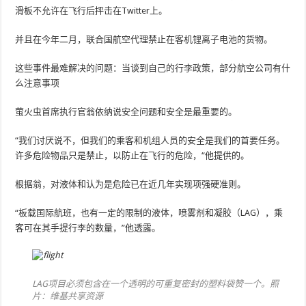
滑板不允许在飞行后抨击在Twitter上。
并且在今年二月，联合国航空代理禁止在客机锂离子电池的货物。
这些事件最难解决的问题：当谈到自己的行李政策，部分航空公司有什
么注意事项
萤火虫首席执行官翁依纳说安全问题和安全是最重要的。
“我们讨厌说不，但我们的乘客和机组人员的安全是我们的首要任务。
许多危险物品只是禁止，以防止在飞行的危险，“他提供的。
根据翁，对液体和认为是危险已在近几年实现项强硬准则。
“板载国际航班，也有一定的限制的液体，喷雾剂和凝胶（LAG），乘
客可在其手提行李的数量，”他透露。
LAG项目必须包含在一个透明的可重复密封的塑料袋赞一个。照
片：维基共享资源