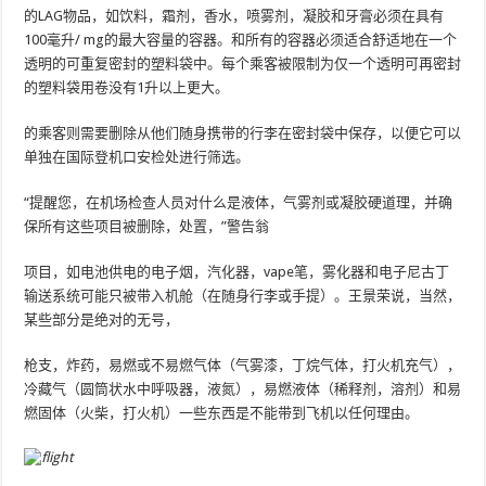
的LAG物品，如饮料，霜剂，香水，喷雾剂，凝胶和牙膏必须在具有
100毫升/ mg的最大容量的容器。和所有的容器必须适合舒适地在一个
透明的可重复密封的塑料袋中。每个乘客被限制为仅一个透明可再密封
的塑料袋用卷没有1升以上更大。
的乘客则需要删除从他们随身携带的行李在密封袋中保存，以便它可以
单独在国际登机口安检处进行筛选。
“提醒您，在机场检查人员对什么是液体，气雾剂或凝胶硬道理，并确
保所有这些项目被删除，处置，”警告翁
项目，如电池供电的电子烟，汽化器，vape笔，雾化器和电子尼古丁
输送系统可能只被带入机舱（在随身行李或手提）。王景荣说，当然，
某些部分是绝对的无号，
枪支，炸药，易燃或不易燃气体（气雾漆，丁烷气体，打火机充气），
冷藏气（圆筒状水中呼吸器，液氮），易燃液体（稀释剂，溶剂）和易
燃固体（火柴，打火机）一些东西是不能带到飞机以任何理由。