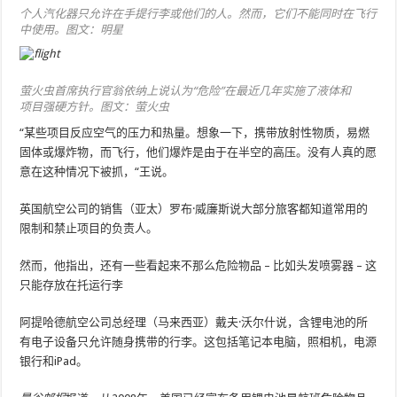
个人汽化器只允许在手提行李或他们的人。然而，它们不能同时在飞行
中使用。图文：明星
萤火虫首席执行官翁依纳上说认为“危险”在最近几年实施了液体和
项目强硬方针。图文：萤火虫
“某些项目反应空气的压力和热量。想象一下，携带放射性物质，易燃
固体或爆炸物，而飞行，他们爆炸是由于在半空的高压。没有人真的愿
意在这种情况下被抓，“王说。
英国航空公司的销售（亚太）罗布·威廉斯说大部分旅客都知道常用的
限制和禁止项目的负责人。
然而，他指出，还有一些看起来不那么危险物品 – 比如头发喷雾器 – 这
只能存放在托运行李
阿提哈德航空公司总经理（马来西亚）戴夫·沃尔什说，含锂电池的所
有电子设备只允许随身携带的行李。这包括笔记本电脑，照相机，电源
银行和iPad。