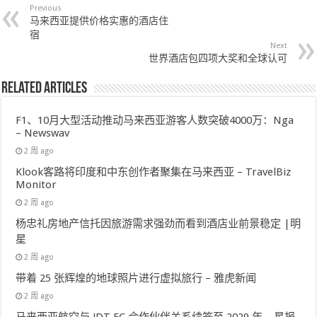
Previous
马来西亚提供价格实惠的酒店住
宿
Next
世界酒店包四项大奖和全球认可
Related Articles
F1、10月大型活动推动马来西亚游客人数突破4000万：Nga
– Newswav
2 周 ago
Klook客路将印度和中东创作者聚集在马来西亚 – TravelBiz
Monitor
2 周 ago
杨忠礼房地产信托因旅游需求强劲而看到酒店业前景稳定 |明
星
2 周 ago
带着 25 张辉煌的地球照片进行虚拟旅行 – 雅虎新闻
2 周 ago
马来西亚航空与 JDT FC 合作伙伴关系续签至 2029 年 – 星报