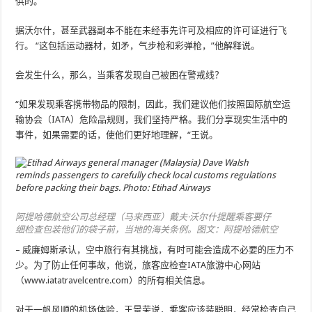
供的。
据沃尔什，甚至武器副本不能在未经事先许可及相应的许可证进行飞
行。 “这包括运动器材，如矛，气步枪和彩弹枪，”他解释说。
会发生什么，那么，当乘客发现自己被困在警戒线？
“如果发现乘客携带物品的限制，因此，我们建议他们按照国际航空运
输协会（IATA）危险品规则，我们坚持严格。我们分享现实生活中的
事件，如果需要的话，使他们更好地理解，“王说。
阿提哈德航空公司总经理（马来西亚）戴夫·沃尔什提醒乘客要仔
细检查包装他们的袋子前，当地的海关条例。图文：阿提哈德航空
– 威廉姆斯承认，空中旅行有其挑战，有时可能会造成不必要的压力不
少。为了防止任何事故，他说，旅客应检查IATA旅游中心网站
（www.iatatravelcentre.com）的所有相关信息。
对于一帆风顺的机场体验，王景荣说，乘客应该装聪明，经常检查自己