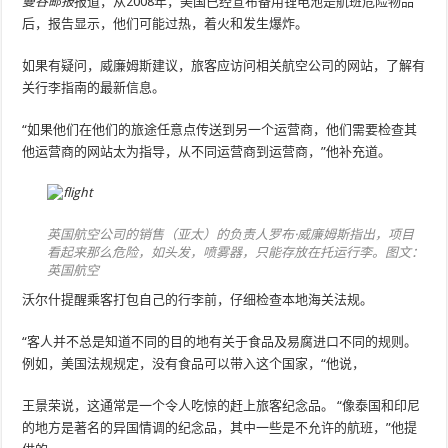
曼谷邮报
报道，从2008年，美国已经宣布备用锂电池是航班危险物品
后，报告显示，他们可能过热，着火和发生爆炸。
如果有疑问，威廉姆斯建议，旅客应访问相关航空公司的网站，了解有
关行李指南的最新信息。
“如果他们在他们的旅途任意点传送到另一个运营商，他们需要检查其
他运营商的网站太为指导，从不同运营商到运营商，”他补充道。
英国航空公司的销售（亚太）的负责人罗布·威廉姆斯指出，项目
看起来那么危险，如头发，喷雾器，只能存放在托运行李。图文：
英国航空
沃尔什提醒乘客打包自己的行李前，仔细检查本地海关法规。
“客人并不总是知道不同的目的地有关于食品及易腐进口不同的规则。
例如，美国法规规定，没有食品可以带入这个国家，“他说，
王景荣说，这通常是一个令人吃惊的赶上旅客纪念品。 “像泰国和印尼
的地方是著名的异国情调的纪念品，其中一些是不允许的航班，”他提