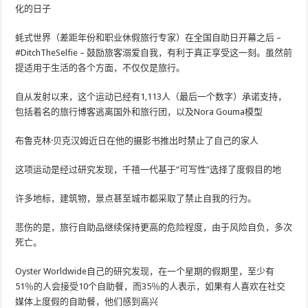
化的日子
蚝式世界（差距年份和职业休假旅行专家）在全国自助日开幕之后 –
#DitchTheSelfie – 鼓励旅客溺爱自我，有利于真正享受这一刻。虽然前
提适用于生活的各个方面，不仅仅是旅行。
自从发射以来，这个运动已经有1,113人（最后一个数字）承诺支持，
包括着名的旅行博客逃离国外和旅行团，以及Nora Gouma模型
布鲁克林·贝克汉姆近日在他的摄影书推出时禁止了自己的家人
这项运动是经过研究发现，千禧一代基于“可写性”选择了度假目的地
许多地标，建筑物，景点甚至城市都采取了禁止自我的行为。
悲伤的是，旅行自助品继续保持更高的危险程度，由于风险自负，多次
死亡。
Oyster Worldwide自己的研究发现，在一个星期的假期里，至少有
51％的人会接受10个自助餐，而35％的人表示，如果有人喜欢在社交
媒体上度假的自助餐，他们感到高兴