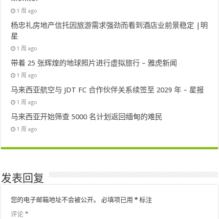
1 周 ago
杨忠礼房地产信托因旅游需求强劲而看到酒店业前景稳定 |明
星
1 周 ago
带着 25 张辉煌的地球照片进行虚拟旅行 – 雅虎新闻
1 周 ago
马来西亚航空与 JDT FC 合作伙伴关系续签至 2029 年 – 星报
1 周 ago
马来西亚开始筛查 5000 名计划返回缅甸的难民
1 周 ago
发表回复
您的电子邮箱地址不会被公开。
必填项已用
*
标注
评论
*