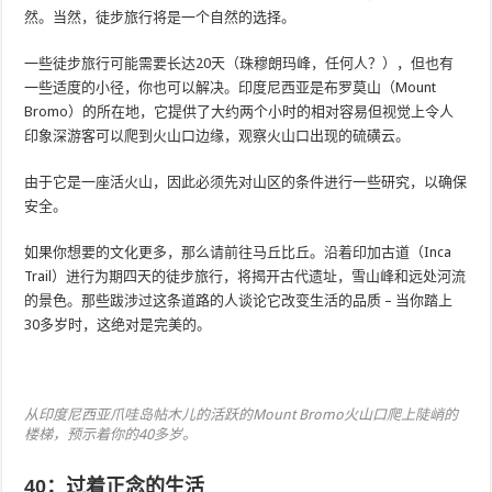
然。当然，徒步旅行将是一个自然的选择。
一些徒步旅行可能需要长达20天（珠穆朗玛峰，任何人？），但也有
一些适度的小径，你也可以解决。印度尼西亚是布罗莫山（Mount
Bromo）的所在地，它提供了大约两个小时的相对容易但视觉上令人
印象深游客可以爬到火山口边缘，观察火山口出现的硫磺云。
由于它是一座活火山，因此必须先对山区的条件进行一些研究，以确保
安全。
如果你想要的文化更多，那么请前往马丘比丘。沿着印加古道（Inca
Trail）进行为期四天的徒步旅行，将揭开古代遗址，雪山峰和远处河流
的景色。那些跋涉过这条道路的人谈论它改变生活的品质 – 当你踏上
30多岁时，这绝对是完美的。
从印度尼西亚爪哇岛帖木儿的活跃的Mount Bromo火山口爬上陡峭的
楼梯，预示着你的40多岁。
40：过着正念的生活