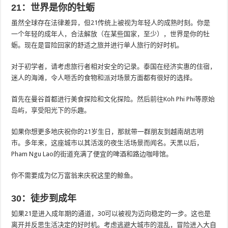
21：世界是你的牡蛎
虽然全球存在法律差异，但21传统上被视为年轻人的成熟时刻。你是
一个年轻的成年人，合法解放（在某些国家，至少），世界是你的牡
蛎。现在是冒险回家的舒适之旅并进行单人旅行的好时机。
对于初学者，请考虑旅行者相对安全的记录。泰国在经济实惠的住宿，
迷人的海滩，令人咂舌的食物和派对场景方面都有很好的选择。
首先在曼谷首都进行美食探险和文化探险。然后前往Koh Phi Phi等原始
岛屿，享受阳光下的乐趣。
如果你想更多地庆祝你的21岁生日，那就带一群朋友到越南胡志明
市。多年来，这座城市以其活泼的夜生活场景而闻名。天黑以后，
Pham Ngu Lao的街道充满了便宜的啤酒和路边咖啡馆。
你不需要成为亿万富翁来庆祝这里的鲸鱼。
30：徒步到成年
如果21是进入成年期的通道，30可以被视为迈向稳定的一步。这也是
离开并反思生活决定的好时机。考虑逃避大城市的混乱，冒险进入大自