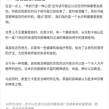
在这一点上，“年龄只是一种心态”这句话可能比以往任何时候都更加真
实。你疯狂和疯狂的日子很可能已经结束了，是时候清醒了。现在可能
是精神冒险的好时机。通过“冒险”，我们指的是一个水疗和健康度假胜
地。
世界上不乏健康度假村。在意大利，有一个静修场所，从托斯卡纳山区
的一座11世纪的修道院到俯瞰格拉达湖的橄榄树林中的度假胜地。
离家较近的地方，印度有一些健康和瑜伽疗养院，结合了古老的阿育吠
陀疗法，为您带来终极的休息和放松。
对于另一种觉醒，具有根深蒂固的灵性的访问地点可以是一个令人大开
眼界的经历。日本的京都拥有丰富的精神遗址：寺庙，神社以及教堂。
与此同时，斯里兰卡是亚当峰的所在地。茶国的高峰被认为是多种宗教
的神圣之物。
50岁生日时，您可以在澳大利亚的葡萄酒厂享用美食和葡萄酒。照
片：澳大利亚旅游局