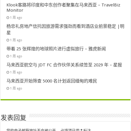
Klook客路将印度和中东创作者聚集在马来西亚 – TravelBiz
Monitor
1 周 ago
杨忠礼房地产信托因旅游需求强劲而看到酒店业前景稳定 |明
星
1 周 ago
带着 25 张辉煌的地球照片进行虚拟旅行 – 雅虎新闻
1 周 ago
马来西亚航空与 JDT FC 合作伙伴关系续签至 2029 年 – 星报
1 周 ago
马来西亚开始筛查 5000 名计划返回缅甸的难民
1 周 ago
发表回复
您的电子邮箱地址不会被公开。
必填项已用
*
标注