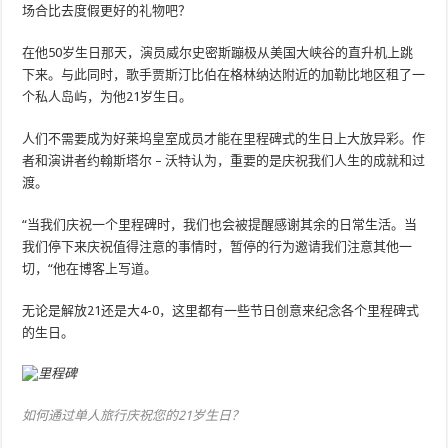
场合比去度假更好的礼物吧？
在他50岁生日那天，演员威尔史密斯蹦极从美国大峡谷的直升机上跳
下来。与此同时，歌手贾斯汀比伯在格林纳达附近的加勒比地区租了一
个私人岛屿，为他21岁生日。
人们不需要成为好莱坞皇室成员才能在里程碑式的生日上大放异彩。作
者和演讲者约翰斯塔尔 – 沃特认为，重要的是庆祝我们人生的成就和过
渡。
“当我们庆祝一个里程碑时，我们也会被提醒感谢其余的日常生活。当
我们停下来庆祝值得注意的事情时，暂停的行为邀请我们注意其他一
切，“他在博客上写道。
无论是解放21还是大4-0，这里都有一些节日创意来纪念各个里程碑式
的生日。
如何通过单人旅行庆祝您的21岁生日？