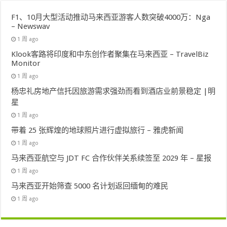
F1、10月大型活动推动马来西亚游客人数突破4000万：Nga
– Newswav
1 周 ago
Klook客路将印度和中东创作者聚集在马来西亚 – TravelBiz
Monitor
1 周 ago
杨忠礼房地产信托因旅游需求强劲而看到酒店业前景稳定 |明
星
1 周 ago
带着 25 张辉煌的地球照片进行虚拟旅行 – 雅虎新闻
1 周 ago
马来西亚航空与 JDT FC 合作伙伴关系续签至 2029 年 – 星报
1 周 ago
马来西亚开始筛查 5000 名计划返回缅甸的难民
1 周 ago