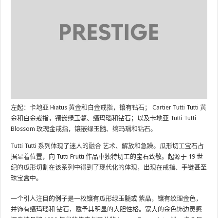
左起：卡地亚 Hiatus 黄金和白金戒指，镶有钻石； Cartier Tutti Tutti 黄
金和白金戒指，镶嵌绿玉髓、缟玛瑙和钻石；以及卡地亚 Tutti Tutti
Blossom 玫瑰金戒指，镶嵌绿玉髓、缟玛瑙和钻石。
Tutti Tutti 系列体现了迷人的融合
艺术
、解放和急躁。瓜形切工宝石占
据显着位置，向 Tutti Frutti 作品中独特切工的宝石致敬。起源于 19 世
纪的瓜形切割在该系列中得到了现代化的体现，出现在戒指、手链甚至
珠宝盒中。
一个引人注目的例子是一枚镶有瓜形绿玉髓或
紫晶
，镶有纹理金色，
并饰有缟玛瑙和
钻石
，赋予其明显的大胆性格。宽大的金色饰边灵感