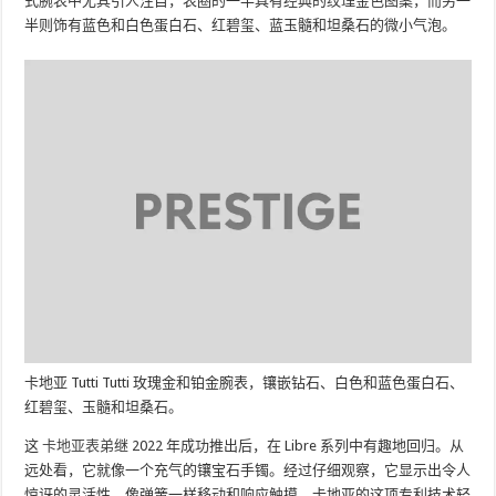
式腕表中尤其引人注目，表圈的一半具有经典的纹理金色图案，而另一
半则饰有蓝色和白色蛋白石、红碧玺、蓝玉髓和坦桑石的微小气泡。
卡地亚 Tutti Tutti 玫瑰金和铂金腕表，镶嵌钻石、白色和蓝色蛋白石、
红碧玺、玉髓和坦桑石。
这
卡地亚表弟
继 2022 年成功推出后，在 Libre 系列中有趣地回归。从
远处看，它就像一个充气的镶宝石手镯。经过仔细观察，它显示出令人
惊讶的灵活性，像弹簧一样移动和响应触摸。卡地亚的这项专利技术轻