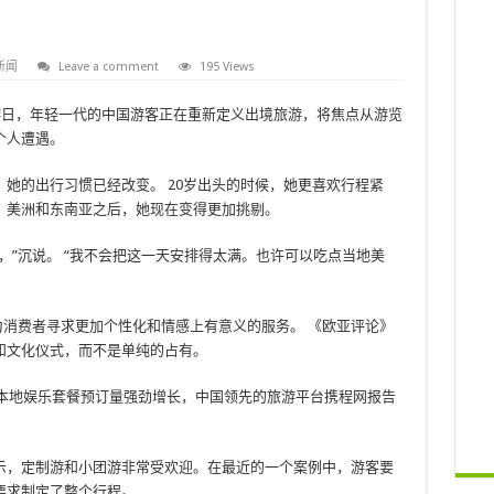
新闻
Leave a comment
195 Views
游日，年轻一代的中国游客正在重新定义出境旅游，将焦点从游览
个人遭遇。
她的出行习惯已经改变。 20岁出头的时候，她更喜欢行程紧
、美洲和东南亚之后，她现在变得更加挑剔。
，”沉说。 “我不会把这一天安排得太满。也许可以吃点当地美
为消费者寻求更加个性化和情感上有意义的服务。 《欧亚评论》
和文化仪式，而不是单纯的占有。
外本地娱乐套餐预订量强劲增长，中国领先的旅游平台携程网报告
示，定制游和小团游非常受欢迎。在最近的一个案例中，游客要
要求制定了整个行程。