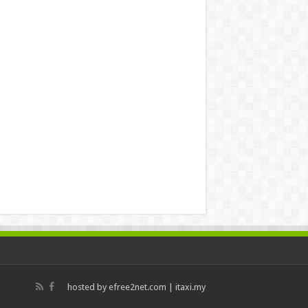
hosted by
efree2net.com
|
itaxi.my