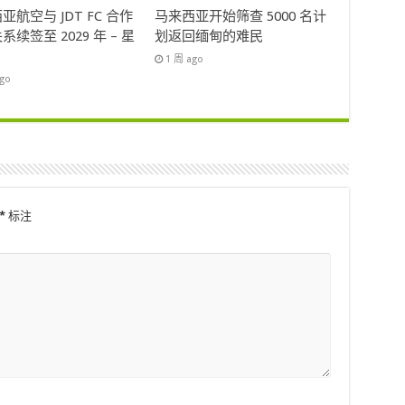
亚航空与 JDT FC 合作
马来西亚开始筛查 5000 名计
系续签至 2029 年 – 星
划返回缅甸的难民
1 周 ago
ago
*
标注