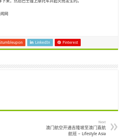
摔下来，然后巴士撞上摩托车并起火而发生的。
新闻网
Stumbleupon
LinkedIn
Pinterest
Next
澳门航空开通吉隆坡至澳门直航
航班 – Lifestyle Asia