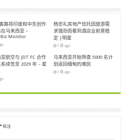
ok客路将印度和中东创作
杨忠礼房地产信托因旅游需
在马来西亚 –
求强劲而看到酒店业前景稳
lBiz Monitor
定 |明星
ago
1 周 ago
亚航空与 JDT FC 合作
马来西亚开始筛查 5000 名计
系续签至 2029 年 – 星
划返回缅甸的难民
1 周 ago
ago
*
标注