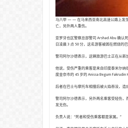
马六甲 — — 在马来西亚南北高速公路上
亡，另外两人重伤。
亚罗牙也区警察总部警司 Arshad Abu 确认死者为 17
日凌晨 3 点 50 分，这名游客被困在燃烧的
警司阿尔沙德表示，这辆旅游巴士正在从新加
他说，受伤严重的乘客是来自印度泰米尔纳德邦卡拉卡德
度金奈市的 45 岁的 Anissa Begum Fakrudin H
后者在巴士与摩托车相撞后被火焰吞没，造
警司阿尔沙德表示，另外两名乘客受轻伤，而 21 岁的
发无伤。
负责人说：“死者和受伤乘客都是家属。”