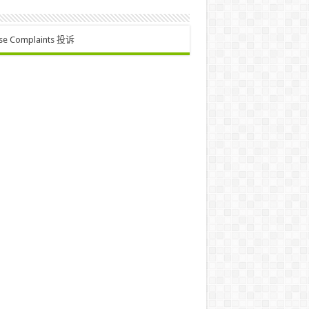
se Complaints 投诉