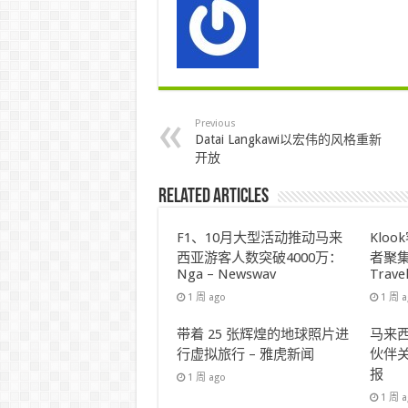
Previous
Datai Langkawi以宏伟的风格重新
开放
Related Articles
F1、10月大型活动推动马来
Klo
西亚游客人数突破4000万：
者聚集
Nga – Newswav
Trave
1 周 ago
1 周 
带着 25 张辉煌的地球照片进
马来西
行虚拟旅行 – 雅虎新闻
伙伴关
报
1 周 ago
1 周 