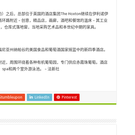
之后，总部位于英国的酒店集团The Hoxton继续在伊利诺伊
路附近 – 创意，精品店，画廊，酒吧和餐馆的温床 – 其工业
板，仓库式落地窗，当地采购艺术品和本世纪中期的家具。
福尼亚州纳帕谷的美国食品和葡萄酒国家摇篮中的新四季酒店。
附近，周围环绕着各种有机葡萄园，专门供应赤霞珠葡萄。酒店
pa和两个室外游泳池。 – 法新社
Stumbleupon
LinkedIn
Pinterest