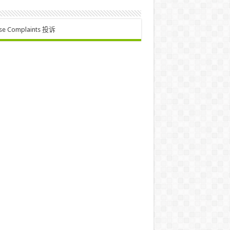
se Complaints 投诉