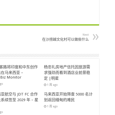
Next
在沙捞越文化村可以做些什么
ok客路将印度和中东创作
杨忠礼房地产信托因旅游需
在马来西亚 –
求强劲而看到酒店业前景稳
lBiz Monitor
定 |明星
ago
1 周 ago
亚航空与 JDT FC 合作
马来西亚开始筛查 5000 名计
系续签至 2029 年 – 星
划返回缅甸的难民
1 周 ago
ago