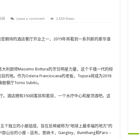
新闻
Leave a comment
2,659 Views
最受期待的酒店餐厅开业之一，2019年将看到一系列新的豪华酒
厨师Massimo Bottura的烹饪明星力量，这个千禧一代的棕
为Osteria Francescana的老板，Topura将成为2018
Torno Subito。
家餐厅。酒店拥有350间客房和套房，一个水疗中心和屋顶酒吧。这
国，由五个独立的小屋组成，旨在反映被称为“地球上最幸福的地方”的
小屋 – 廷布，普纳卡，Gangtey，Bumthang和Paro –