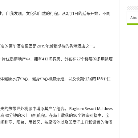
性，自我发现，文化和自然的行程。从2月1日的廷布开始，不同
Abu
Crillon酒店的豪华酒店集团是2019年最受期待的香港酒店之一。
片优质房地产中，拥有413间客房，分布在27个楼层的多用途塔
体健康水疗中心，健身中心和游泳池，以及长期住宿的186个住
带世外桃源中增添其产品组合。 Baglioni Resort Maldives
累首都有40分钟的水上飞机航程。在岛上散落的96个独家别墅中，宝
三间卧室，阳台，用餐区，按摩浴池以及印度洋上升和设置的海滨