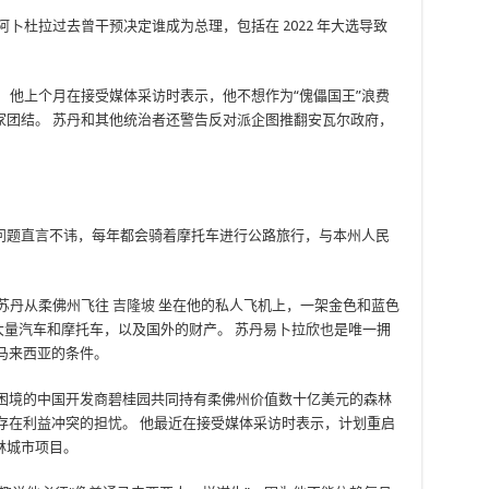
卜杜拉过去曾干预决定谁成为总理，包括在 2022 年大选导致
 他上个月在接受媒体采访时表示，他不想作为“傀儡国王”浪费
家团结。 苏丹和其他统治者还警告反对派企图推翻安瓦尔政府，
问题直言不讳，每年都会骑着摩托车进行公路旅行，与本州人民
，苏丹从柔佛州飞往
吉隆坡
坐在他的私人飞机上，一架金色和蓝色
了大量汽车和摩托车，以及国外的财产。 苏丹易卜拉欣也是唯一拥
马来西亚的条件。
困境的中国开发商碧桂园共同持有柔佛州价值数十亿美元的森林
存在利益冲突的担忧。 他最近在接受媒体采访时表示，计划重启
林城市项目。