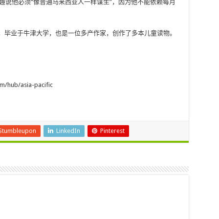
打趣说他必须“像普通马来西亚人一样谋生”，因为他不能依赖每月
来自另一个王室，毕业于牛津大学，也是一位多产作家，创作了多本儿童读物。
hub/asia-pacific
Stumbleupon
LinkedIn
Pinterest