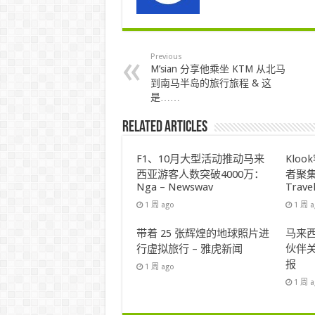
Previous
M’sian 分享他乘坐 KTM 从北马
到南马半岛的旅行旅程 & 这
是……
Related Articles
F1、10月大型活动推动马来
Klo
西亚游客人数突破4000万：
者聚集
Nga – Newswav
Trave
1 周 ago
1 周 
带着 25 张辉煌的地球照片进
马来西
行虚拟旅行 – 雅虎新闻
伙伴关
报
1 周 ago
1 周 