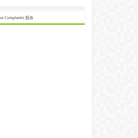
se Complaints 投诉