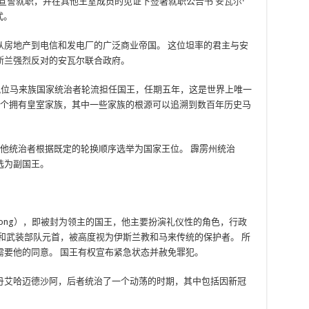
宫宣誓就职，并在其他王室成员的见证下签署就职公告书
安瓦尔·
式。
从房地产到电信和发电厂的广泛商业帝国。 这位坦率的君主与安
斯兰强烈反对的安瓦尔联合政府。
来，九位马来族国家统治者轮流担任国王，任期五年，这是世界上唯一
 9 个拥有皇室家族，其中一些家族的根源可以追溯到数百年历史马
。
由其他统治者根据既定的轮换顺序选举为国家王位。 霹雳州统治
选为副国王。
uan Agong），即被封为领主的国王，他主要扮演礼仪性的角色，行政
和武装部队元首，被高度视为伊斯兰教和马来传统的保护者。 所
需要他的同意。 国王有权宣布紧急状态并赦免罪犯。
丹艾哈迈德沙阿，后者统治了一个动荡的时期，其中包括因新冠