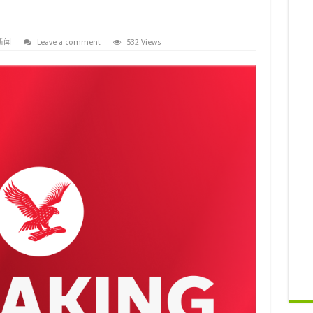
新闻
Leave a comment
532 Views