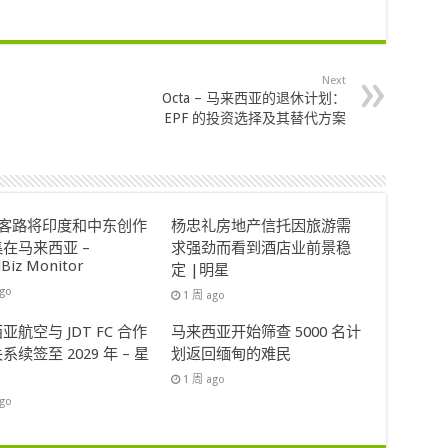
Next
Octa – 马来西亚的退休计划：
EPF 的投资选择及其替代方案
ok客路将印度和中东创作
杨忠礼房地产信托因旅游需
在马来西亚 –
求强劲而看到酒店业前景稳
lBiz Monitor
定 |明星
ago
1 周 ago
亚航空与 JDT FC 合作
马来西亚开始筛查 5000 名计
系续签至 2029 年 – 星
划返回缅甸的难民
1 周 ago
ago