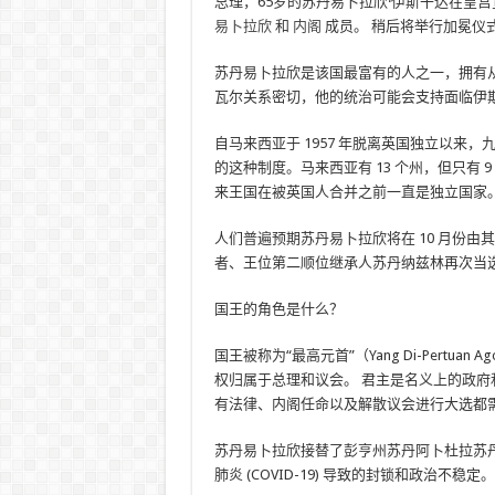
总理，65岁的苏丹易卜拉欣·伊斯干达在皇
易卜拉欣
和
内阁
成员。 稍后将举行加冕仪
苏丹易卜拉欣是该国最富有的人之一，拥有
瓦尔关系密切，他的统治可能会支持面临伊
自马来西亚于 1957 年脱离英国独立以
的这种制度。马来西亚有 13 个州，但只有
来王国在被英国人合并之前一直是独立国家
人们普遍预期苏丹易卜拉欣将在 10 月份
者、王位第二顺位继承人苏丹纳兹林再次当
国王的角色是什么？
国王被称为“最高元首”（Yang Di-Pert
权归属于总理和议会。 君主是名义上的政府
有法律、内阁任命以及解散议会进行大选都
苏丹易卜拉欣接替了彭亨州苏丹阿卜杜拉苏
肺炎 (COVID-19) 导致的封锁和政治不稳定。