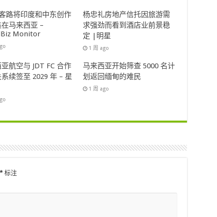
ok客路将印度和中东创作
杨忠礼房地产信托因旅游需
在马来西亚 –
求强劲而看到酒店业前景稳
lBiz Monitor
定 |明星
ago
1 周 ago
亚航空与 JDT FC 合作
马来西亚开始筛查 5000 名计
系续签至 2029 年 – 星
划返回缅甸的难民
1 周 ago
ago
*
标注