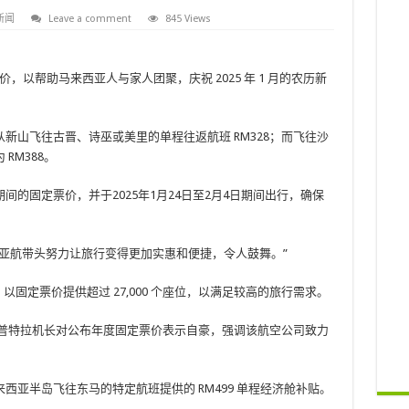
新闻
Leave a comment
845 Views
价，以帮助马来西亚人与家人团聚，庆祝 2025 年 1 月的农历新
新山飞往古晋、诗巫或美里的单程往返航班 RM328；而飞往沙
RM388。
4日期间的固定票价，并于2025年1月24日至2月4日期间出行，确保
亚航带头努力让旅行变得更加实惠和便捷，令人鼓舞。”
，以固定票价提供超过 27,000 个座位，以满足较高的旅行需求。
兹普特拉机长对公布年度固定票价表示自豪，强调该航空公司致力
亚半岛飞往东马的特定航班提供的 RM499 单程经济舱补贴。