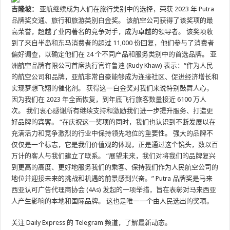
吉隆坡：
亚航继续成为人们在旅行类别中的选择，荣获 2023 年 Putra
品牌奖交通、旅行和旅游类别白金奖。 该航空公司获得了该奖项的最
高荣誉，超越了业内著名的竞争对手，成为卓越的领导者。 该奖项收
到了来自半岛和东马消费者的超过 11,000 份回复，他们参与了消费者
偏好调查，以确定他们在 24 个不同产品和服务类别中的首选品牌。 亚
洲航空品牌有限公司首席执行官许鲁迪 (Rudy Khaw) 表示：“作为人民
的航空公司和品牌，亚航非常自豪能够成为连接社区、促进经济增长和
实现梦想飞翔的催化剂。 获得这一白金奖对我们来说特别鼓舞人心，
因为我们在 2023 年全面恢复，到年底飞行旅客数量接近 6100 万人
次。 我们衷心感谢所有继续支持和激励我们进一步提升服务、打造更
好品牌的宾客。 “在庆祝这一奖项的同时，我们也认识到不断发展以在
充满活力和竞争激烈的行业中保持领先地位的重要性。 强大的品牌不
仅仅是一个标志，它是我们价值观的体现，正是通过这个镜头，数以百
万计的客人与我们建立了联系。 “展望未来，我们对将我们的品牌复兴
到更高的高度、更好地服务我们的乘客、保持我们作为人民航空公司的
地位并迎接未来的挑战和机遇的前景感到兴奋。” Putra 品牌奖是马来
西亚认可广告代理商协会 (4As) 发起的一项举措，旨在表彰对马来西亚
人产生影响的本地和国际品牌。 这也是唯一一个由人民选出的奖项。
关注 Daily Express 的 Telegram 频道，了解最新动态。