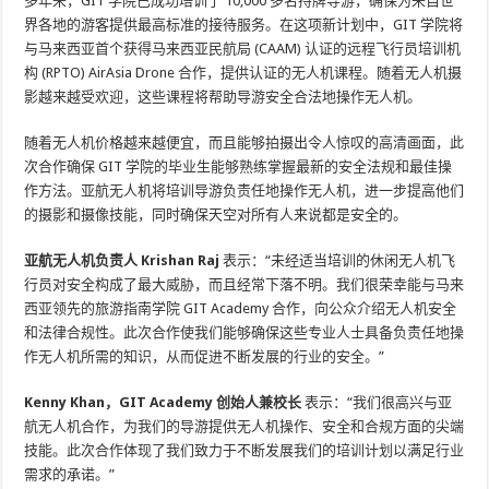
多年来，GIT 学院已成功培训了 10,000 多名持牌导游，确保为来自世
界各地的游客提供最高标准的接待服务。在这项新计划中，GIT 学院将
与马来西亚首个获得马来西亚民航局 (CAAM) 认证的远程飞行员培训机
构 (RPTO) AirAsia Drone 合作，提供认证的无人机课程。随着无人机摄
影越来越受欢迎，这些课程将帮助导游安全合法地操作无人机。
随着无人机价格越来越便宜，而且能够拍摄出令人惊叹的高清画面，此
次合作确保 GIT 学院的毕业生能够熟练掌握最新的安全法规和最佳操
作方法。亚航无人机将培训导游负责任地操作无人机，进一步提高他们
的摄影和摄像技能，同时确保天空对所有人来说都是安全的。
亚航无人机负责人 Krishan Raj
表示：“未经适当培训的休闲无人机飞
行员对安全构成了最大威胁，而且经常下落不明。我们很荣幸能与马来
西亚领先的旅游指南学院 GIT Academy 合作，向公众介绍无人机安全
和法律合规性。此次合作使我们能够确保这些专业人士具备负责任地操
作无人机所需的知识，从而促进不断发展的行业的安全。”
Kenny Khan，GIT Academy 创始人兼校长
表示：“我们很高兴与亚
航无人机合作，为我们的导游提供无人机操作、安全和合规方面的尖端
技能。此次合作体现了我们致力于不断发展我们的培训计划以满足行业
需求的承诺。”