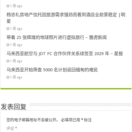
1 周 ago
杨忠礼房地产信托因旅游需求强劲而看到酒店业前景稳定 |明
星
1 周 ago
带着 25 张辉煌的地球照片进行虚拟旅行 – 雅虎新闻
1 周 ago
马来西亚航空与 JDT FC 合作伙伴关系续签至 2029 年 – 星报
1 周 ago
马来西亚开始筛查 5000 名计划返回缅甸的难民
1 周 ago
发表回复
您的电子邮箱地址不会被公开。
必填项已用
*
标注
评论
*