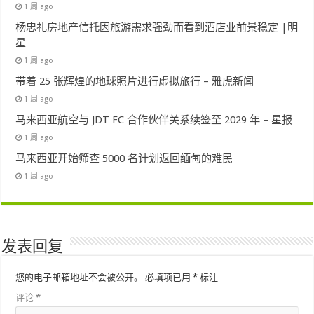
1 周 ago
杨忠礼房地产信托因旅游需求强劲而看到酒店业前景稳定 |明
星
1 周 ago
带着 25 张辉煌的地球照片进行虚拟旅行 – 雅虎新闻
1 周 ago
马来西亚航空与 JDT FC 合作伙伴关系续签至 2029 年 – 星报
1 周 ago
马来西亚开始筛查 5000 名计划返回缅甸的难民
1 周 ago
发表回复
您的电子邮箱地址不会被公开。
必填项已用
*
标注
评论
*