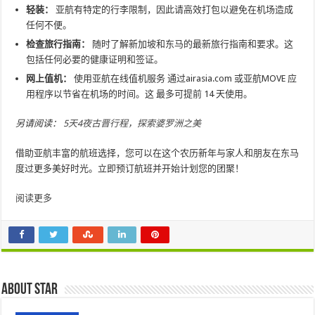
轻装：
亚航有特定的行李限制，因此请高效打包以避免在机场造成
任何不便。
检查旅行指南：
随时了解新加坡和东马的最新旅行指南和要求。这
包括任何必要的健康证明和签证。
网上值机：
使用亚航在线值机服务
通过airasia.com 或亚航MOVE 应
用程序以节省在机场的时间。这
最多可提前 14 天使用。
另请阅读：
5天4夜古晋行程，探索婆罗洲之美
借助亚航丰富的航班选择，您可以在这个农历新年与家人和朋友在东马
度过更多美好时光。立即预订航班并开始计划您的团聚！
阅读更多
About star