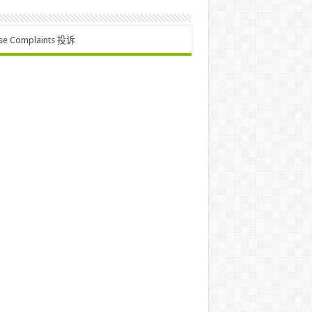
se Complaints 投诉