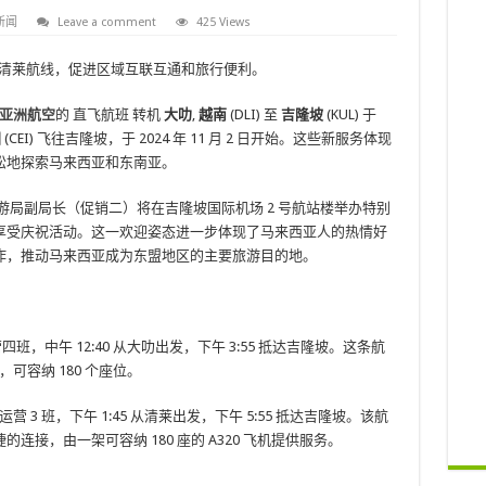
新闻
Leave a comment
425 Views
的清莱航线，促进区域互联互通和旅行便利。
亚洲航空
的 直飞航班 转机
大叻
,
越南
(DLI) 至
吉隆坡
(KUL) 于
国
(CEI) 飞往吉隆坡，于 2024 年 11 月 2 日开始。这些新服务体现
松地探索马来西亚和东南亚。
游局副局长（促销二）将在吉隆坡国际机场 2 号航站楼举办特别
享受庆祝活动。这一欢迎姿态进一步体现了马来西亚人的热情好
作，推动马来西亚成为东盟地区的主要旅游目的地。
四班，中午 12:40 从大叻出发，下午 3:55 抵达吉隆坡。这条航
可容纳 180 个座位。
营 3 班，下午 1:45 从清莱出发，下午 5:55 抵达吉隆坡。该航
接，由一架可容纳 180 座的 A320 飞机提供服务。