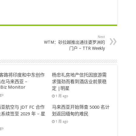
Next
WTM：砂拉越推出通往婆罗洲的
门户 – TTR Weekly
ok客路将印度和中东创作
杨忠礼房地产信托因旅游需
在马来西亚 –
求强劲而看到酒店业前景稳
lBiz Monitor
定 |明星
ago
1 周 ago
亚航空与 JDT FC 合作
马来西亚开始筛查 5000 名计
系续签至 2029 年 – 星
划返回缅甸的难民
1 周 ago
ago