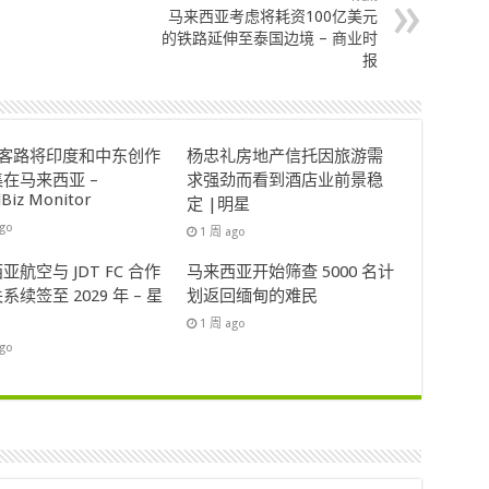
马来西亚考虑将耗资100亿美元
的铁路延伸至泰国边境 – 商业时
报
ok客路将印度和中东创作
杨忠礼房地产信托因旅游需
在马来西亚 –
求强劲而看到酒店业前景稳
lBiz Monitor
定 |明星
ago
1 周 ago
亚航空与 JDT FC 合作
马来西亚开始筛查 5000 名计
系续签至 2029 年 – 星
划返回缅甸的难民
1 周 ago
ago