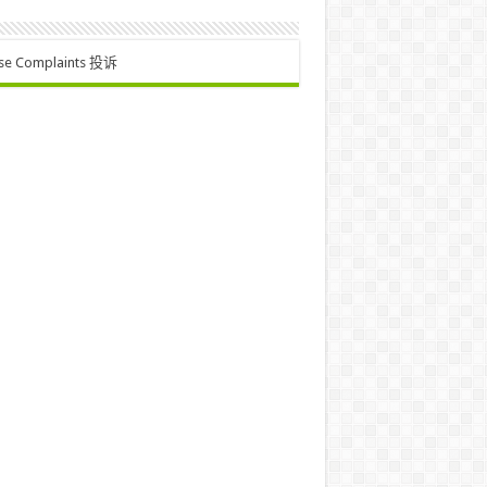
se Complaints 投诉