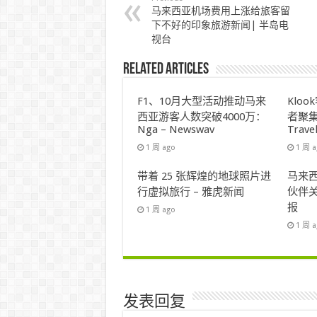
马来西亚机场费用上涨给旅客留
下不好的印象旅游新闻| 半岛电
视台
Related Articles
F1、10月大型活动推动马来
Klo
西亚游客人数突破4000万：
者聚集
Nga – Newswav
Trave
1 周 ago
1 周 
带着 25 张辉煌的地球照片进
马来西
行虚拟旅行 – 雅虎新闻
伙伴关
报
1 周 ago
1 周 
发表回复