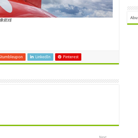
Abu
万象航线
Stumbleupon
LinkedIn
Pinterest
Next