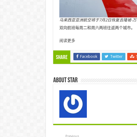
马来西亚亚洲航空将于7月2日恢复吉隆坡-
双向航班每周二和周六两班往返两个城市。
阅读更多
Facebook
Twitter
Share
About star
Previous