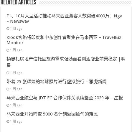
Related Articles
F1、10月大型活动推动马来西亚游客人数突破4000万：Nga
– Newswav
1 周 ago
Klook客路将印度和中东创作者聚集在马来西亚 – TravelBiz
Monitor
1 周 ago
杨忠礼房地产信托因旅游需求强劲而看到酒店业前景稳定 |明
星
1 周 ago
带着 25 张辉煌的地球照片进行虚拟旅行 – 雅虎新闻
1 周 ago
马来西亚航空与 JDT FC 合作伙伴关系续签至 2029 年 – 星报
1 周 ago
马来西亚开始筛查 5000 名计划返回缅甸的难民
1 周 ago