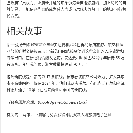
巴政府官员认为，亚航新开通的布莱尔港至吉隆坡航线，加上岛屿的自
然美景，可能使这些岛屿成为普吉岛或马尔代夫等热门目的地的可行替
代方案。
相关故事
据一份报告称
印度商业热线
安达曼和尼科巴群岛政府旅游、航空和渔
业部长维斯文德拉表示：“新的国际航线将促进这些岛屿的入境旅游和
海洋出口。在新冠疫情爆发之前，安达曼和尼科巴群岛每年接待 55 万
名游客。今年我们预计游客数量将达到 70 万。”
这条新航线是亚航的第 17 条航线，标志着该航空公司致力于扩大其东
南亚航线网络。仅在 2024 年，他们就从斋浦尔、布巴内斯瓦尔和科泽
科德开通了 10 条飞往马来西亚和泰国的新航线。
（特色图片来源：Dito Ardiyanto/Shutterstock）
有关的：
马来西亚游客可免费获得印度双次入境旅游电子签证