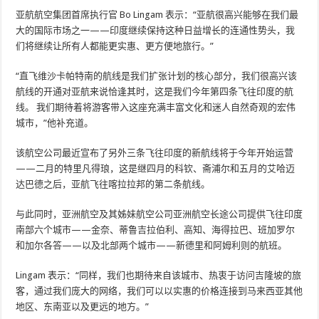
亚航航空集团首席执行官 Bo Lingam 表示：“亚航很高兴能够在我们最
大的国际市场之一——印度继续保持这种日益增长的连通性势头，我
们将继续让所有人都能更实惠、更方便地旅行。”
“直飞维沙卡帕特南的航线是我们扩张计划的核心部分，我们很高兴该
航线的开通对亚航来说恰逢其时，这是我们今年第四条飞往印度的航
线。 我们期待着将游客带入这座充满丰富文化和迷人自然奇观的宏伟
城市，”他补充道。
该航空公司最近宣布了另外三条飞往印度的新航线将于今年开始运营
——二月的特里凡得琅，这是继四月的科钦、斋浦尔和五月的艾哈迈
达巴德之后，亚航飞往喀拉拉邦的第二条航线。
与此同时，亚洲航空及其姊妹航空公司亚洲航空长途公司提供飞往印度
南部六个城市——金奈、蒂鲁吉拉伯利、高知、海得拉巴、班加罗尔
和加尔各答——以及北部两个城市——新德里和阿姆利则的航班。
Lingam 表示：“同样，我们也期待来自该城市、热衷于访问吉隆坡的旅
客，通过我们庞大的网络，我们可以以实惠的价格连接到马来西亚其他
地区、东南亚以及更远的地方。”