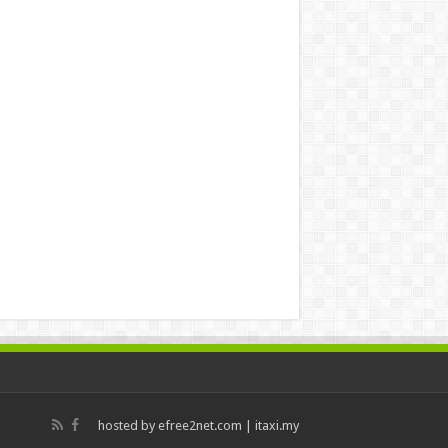
hosted by
efree2net.com
|
itaxi.my