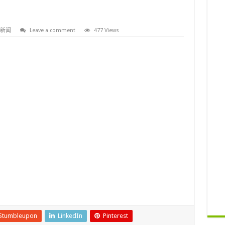
新闻
Leave a comment
477 Views
Stumbleupon
LinkedIn
Pinterest