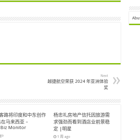
Abu
Next
越捷航空荣获 2024 年亚洲体验
奖
ok客路将印度和中东创作
杨忠礼房地产信托因旅游需
在马来西亚 –
求强劲而看到酒店业前景稳
lBiz Monitor
定 |明星
ago
1 周 ago