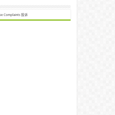
se Complaints 投诉