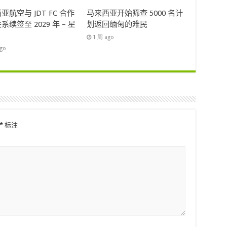
亚航空与 JDT FC 合作
马来西亚开始筛查 5000 名计
系续签至 2029 年 – 星
划返回缅甸的难民
1 周 ago
ago
*
标注