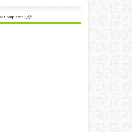
se Complaints 投诉