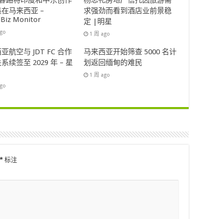
ok客路将印度和中东创作
杨忠礼房地产信托因旅游需
在马来西亚 –
求强劲而看到酒店业前景稳
lBiz Monitor
定 |明星
ago
1 周 ago
亚航空与 JDT FC 合作
马来西亚开始筛查 5000 名计
系续签至 2029 年 – 星
划返回缅甸的难民
1 周 ago
ago
*
标注