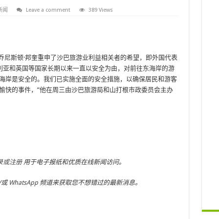
新闻
Leave a comment
389 Views
乔尼斯顿·邦奎重申了沙巴旅游业利益相关者的希望，即外国代表
利亚和英国等国家长期以来一直以安全为由，对前往东海岸的游
东海岸是安全的。我们已实施全面的安全措施，以确保居民和游客
愉快的事件，”他在周三由沙巴旅游局和山打根市政委员会主办
录或注册
用于电子报纸和优质在线新闻访问。
/或
WhatsApp
频道来获取您不想错过的最新消息。