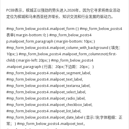
PCEB表示，槟城正以强劲的势头进入2026年，因为它寻求将商业活动
定位为槟城和马来西亚经济增长、知识交流和行业发展的驱动力。
#mp_form_below_posts4 .mailpoet_form { } #mp_form_below_posts4
表单{ margin-bottom: 0; } #mp_form_below_posts4
p.mailpoet_form_paragraph { margin-bottom: 10px; }
#mp_form_below_posts4 .mailpoet_column_with_background { 填充：
10px; } #mp_form_below_posts4 .mailpoet_form_column:not(:first-
child) { margin-left: 20px; } #mp_form_below_posts4
.mailpoet_paragraph { 行高：20px;下边距：20px； }
#mp_form_below_posts4 .mailpoet_segment_label,
#mp_form_below_posts4 .mailpoet_text_label,
#mp_form_below_posts4 .mailpoet_textarea_label,
#mp_form_below_posts4 .mailpoet_select_label,
#mp_form_below_posts4 .mailpoet_radio_label,
#mp_form_below_posts4 .mailpoet_checkbox_label,
#mp_form_below_posts4 .mailpoet_list_label,
#mp_form_below_posts4 .mailpoet_date_label { 显示: 块;字体粗细：正
常； } #mp_form_below_posts4 .mailpoet_text，