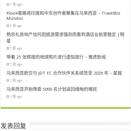
1 周 ago
Klook客路将印度和中东创作者聚集在马来西亚 – TravelBiz
Monitor
1 周 ago
杨忠礼房地产信托因旅游需求强劲而看到酒店业前景稳定 |明
星
1 周 ago
带着 25 张辉煌的地球照片进行虚拟旅行 – 雅虎新闻
1 周 ago
马来西亚航空与 JDT FC 合作伙伴关系续签至 2029 年 – 星报
1 周 ago
马来西亚开始筛查 5000 名计划返回缅甸的难民
1 周 ago
发表回复