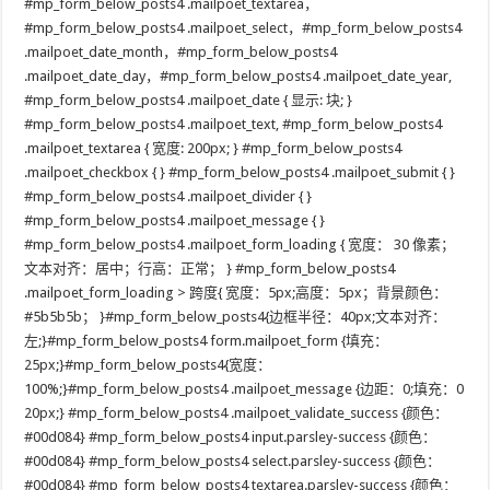
#mp_form_below_posts4 .mailpoet_textarea，
#mp_form_below_posts4 .mailpoet_select，#mp_form_below_posts4
.mailpoet_date_month，#mp_form_below_posts4
.mailpoet_date_day，#mp_form_below_posts4 .mailpoet_date_year,
#mp_form_below_posts4 .mailpoet_date { 显示: 块; }
#mp_form_below_posts4 .mailpoet_text, #mp_form_below_posts4
.mailpoet_textarea { 宽度: 200px; } #mp_form_below_posts4
.mailpoet_checkbox { } #mp_form_below_posts4 .mailpoet_submit { }
#mp_form_below_posts4 .mailpoet_divider { }
#mp_form_below_posts4 .mailpoet_message { }
#mp_form_below_posts4 .mailpoet_form_loading { 宽度： 30 像素；
文本对齐：居中；行高：正常； } #mp_form_below_posts4
.mailpoet_form_loading > 跨度{ 宽度：5px;高度：5px；背景颜色：
#5b5b5b； }#mp_form_below_posts4{边框半径：40px;文本对齐：
左;}#mp_form_below_posts4 form.mailpoet_form {填充：
25px;}#mp_form_below_posts4{宽度：
100%;}#mp_form_below_posts4 .mailpoet_message {边距：0;填充：0
20px;} #mp_form_below_posts4 .mailpoet_validate_success {颜色：
#00d084} #mp_form_below_posts4 input.parsley-success {颜色：
#00d084} #mp_form_below_posts4 select.parsley-success {颜色：
#00d084} #mp_form_below_posts4 textarea.parsley-success {颜色：