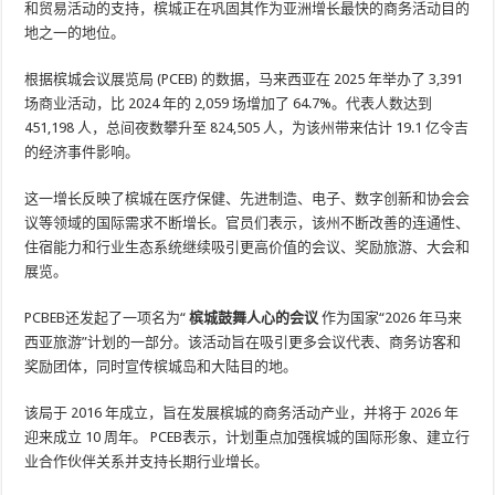
和贸易活动的支持，槟城正在巩固其作为亚洲增长最快的商务活动目的
地之一的地位。
根据槟城会议展览局 (PCEB) 的数据，马来西亚在 2025 年举办了 3,391
场商业活动，比 2024 年的 2,059 场增加了 64.7%。代表人数达到
451,198 人，总间夜数攀升至 824,505 人，为该州带来估计 19.1 亿令吉
的经济事件影响。
这一增长反映了槟城在医疗保健、先进制造、电子、数字创新和协会会
议等领域的国际需求不断增长。官员们表示，该州不断改善的连通性、
住宿能力和行业生态系统继续吸引更高价值的会议、奖励旅游、大会和
展览。
PCBEB还发起了一项名为“
槟城鼓舞人心的会议
作为国家“2026 年马来
西亚旅游”计划的一部分。该活动旨在吸引更多会议代表、商务访客和
奖励团体，同时宣传槟城岛和大陆目的地。
该局于 2016 年成立，旨在发展槟城的商务活动产业，并将于 2026 年
迎来成立 10 周年。 PCEB表示，计划重点加强槟城的国际形象、建立行
业合作伙伴关系并支持长期行业增长。