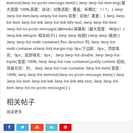
item:not(.lwrp-no-posts-message-item){ } .lwrp .lwrp-list-item img{ 最
大宽度: 100%;高度：自动；对象适配：覆盖；纵横比：1 / 1； } .lwrp
.lwrp-list-item.lwrp-empty-list-item{ 背景：初始！重要； } .lwrp .lwrp-
list-item .lwrp-list-link .lwrp-list-link-title-text, .lwrp .lwrp-list-item
.lwrp-list-no-posts-message{ }@media 屏幕和（最大宽度：480px）{
.lwrp.link-whisper-相关帖子{ } .lwrp .lwrp-标题{ }.lwrp .lwrp-描述{ }
.lwrp .lwrp-list-multi-container{ flex-direction: 列; .lwrp .lwrp-list-
multi-container ul.lwrp-list{ margin-top: 0px;下边距：0px；顶部填
充：0px；底部填充：0px； .lwrp .lwrp-list-double, .lwrp .lwrp-list-
triple{ 宽度: 100%; .lwrp .lwrp-list-row-container{ justify-content: 初始;
弯曲方向：列； .lwrp .lwrp-list-row-container .lwrp-list-item{ 宽度：
100%; .lwrp .lwrp-list-item:not(.lwrp-no-posts-message-item){ } .lwrp
.lwrp-list-item .lwrp-list-link .lwrp-list-link-title-text, .lwrp .lwrp-list-
item .lwrp-list-no-posts-message{ }; }
相关帖子
阅读更多