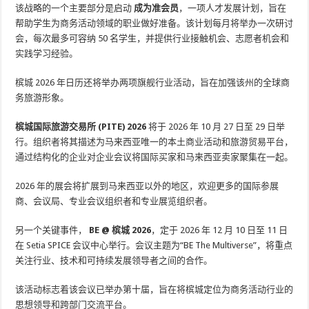
该战略的一个主要部分是启动
成为准会员
，一项人才发展计划，旨在
帮助学生为商务活动领域的职业做好准备。该计划每月将举办一次研讨
会，每次最多可容纳 50 名学生，并提供行业接触机会、志愿者机会和
实践学习经验。
槟城 2026 年日历还将举办两项旗舰行业活动，旨在加强该州的全球商
务旅游形象。
槟城国际旅游交易所 (PITE) 2026
将于 2026 年 10 月 27 日至 29 日举
行。组织者将其描述为马来西亚唯一的本土商业活动和旅游贸易平台，
通过结构化的企业对企业会议将国际买家和马来西亚卖家聚集在一起。
2026 年的展会将扩展到马来西亚以外的地区，欢迎更多的国际参展
商、会议局、专业会议组织者和专业展览组织者。
另一个关键事件，
BE @ 槟城 2026
，定于 2026 年 12 月 10 日至 11 日
在 Setia SPICE 会议中心举行。会议主题为“BE The Multiverse”，将重点
关注行业、技术和可持续发展领导者之间的合作。
该活动标志着该会议已举办第十届，旨在将槟城定位为商务活动行业的
思想领导和跨部门交流平台。