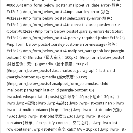
#00d084} #mp_form_below_posts4 .mailpoet_validate_error {颜色：
#cf2e2e} #mp_form_below_posts4 input.parsley-error {颜色：
#cf2e2e} #mp_form_below_posts4 select.parsley-error {颜色：
#cf2e2e} #mp_form_below_posts4 textarea.textarea.parsley-error
{color: #cf2e2e} #mp_form_below_posts4 .parsley-errors-list {color:
#cf2e2e} #mp_form_below_posts4 .parsley-required {color: #cf2e2e}
#mp_form_below_posts4 .parsley-custom-error-message {颜色：
#cf2e2e} #mp_form_below_posts4 .mailpoet_paragraph.last {margin-
bottom：0} @media（最大宽度：500px）{#mp_form_below_posts4
{背景图像：无；}} @media（最小宽度：500px）
{#mp_form_below_posts4 .last .mailpoet_paragraph：last-child
{margin-bottom: 0}} @media (最大宽度: 500px)
{#mp_form_below_posts4 .mailpoet_form_column:last-child
.mailpoet_paragraph:last-child {margin-bottom: 0}}
.lwrp.link-whisper-lated-posts{ 边距顶部：40px;下边距：30px； }
.lwrp .lwrp-标题{ }.lwrp .lwrp-描述{ } .lwrp .lwrp-list-container{ } .lwrp
.lwrp-list-multi-container{ 显示：flex; } .lwrp .lwrp-list-double{ 宽度:
48%; } .lwrp .lwrp-list-triple{ 宽度: 32%; } .lwrp .lwrp-list-row-
container{ 显示：flex; justify-content：空间之间； .lwrp .lwrp-list-
row-container .lwrp-list-item{ 宽度: calc(16% – 20px); } .lwrp .lwrp-list-