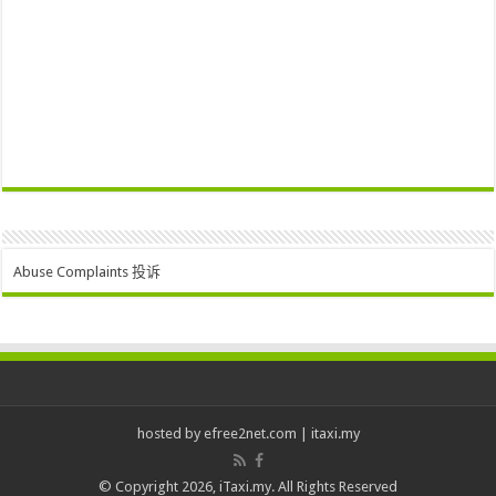
Abuse Complaints 投诉
hosted by
efree2net.com
|
itaxi.my
© Copyright 2026, iTaxi.my. All Rights Reserved