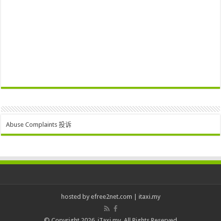
Abuse Complaints 投诉
hosted by
efree2net.com
|
itaxi.my
© Copyright 2026, iTaxi.my. All Rights Reserved