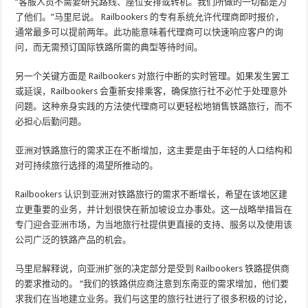
“客服人员不需要研究路线、座位安排或转机。我们所做的一切都是为
了他们。”马里尼说。 Railbookers 的专有系统允许代理商即时报价，
通常最多可以提前两年。此功能意味着代理商可以快速响应客户的询
问，而无需预订国际铁路所需的典型等待时间。
另一个关键方面是 Railbookers 对旅行中断的实时管理。如果发生罢工
或延误，Railbookers 会重新安排乘客，确保旅行社不必忙于处理意外
问题。这种亲身实践的方法使代理商可以更轻松地销售铁路旅行，而不
必担心后勤问题。
亚洲对铁路旅行的需求正在不断增加，这主要是由于年轻的人口结构和
对可持续旅行选择的渴望所推动的。
Railbookers 认识到亚洲对铁路旅行的需求不断增长，希望在该地区建
立更重要的业务，并计划很快在新加坡设立办事处。这一战略举措旨在
专门迎合亚洲市场，为当地旅行社提供更直接的支持、服务以及使用该
公司广泛的铁路产品的机会。
马里尼解释说，向亚洲扩张的决定部分是受到 Railbookers 铁路提供商
的要求推动的。 “我们的铁路供应商注意到东南亚的需求增加，他们要
求我们在当地建立业务。我们与这里的旅行社进行了很多积极的讨论，