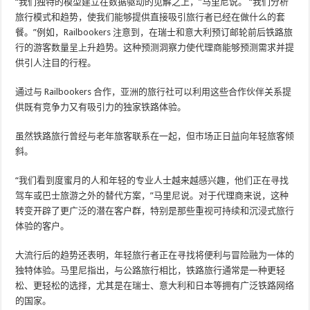
“我们独特的模型建立在数据驱动的见解之上，”马里尼说。 “我们分析
旅行模式和趋势，使我们能够提供直接吸引旅行者已经在做什么的套
餐。”例如，Railbookers 注意到，在瑞士和意大利预订邮轮前后铁路旅
行的游客数量呈上升趋势。这种预测洞察力使代理商能够预测需求并提
供引人注目的行程。
通过与 Railbookers 合作，亚洲的旅行社可以利用这些合作伙伴关系提
供既有竞争力又有吸引力的独家铁路体验。
虽然铁路旅行曾经与老年旅客联系在一起，但市场正日益向年轻旅客倾
斜。
“我们看到度蜜月的人和年轻的专业人​​士越来越感兴趣，他们正在寻找
驾车或巴士旅游之外的替代方案，”马里尼说。对于代理商来说，这种
转变开辟了更广泛的潜在客户群，特别是那些重视可持续和沉浸式旅行
体验的客户。
大流行后的趋势还表明，年轻旅行者正在寻找将便利与冒险融为一体的
独特体验。马里尼指出，与公路旅行相比，铁路旅行通常是一种更轻
松、更轻松的选择，尤其是在瑞士、意大利和日本等拥有广泛铁路网络
的国家。