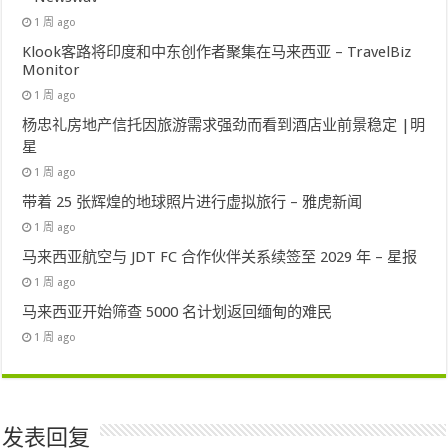
1 周 ago
Klook客路将印度和中东创作者聚集在马来西亚 – TravelBiz
Monitor
1 周 ago
杨忠礼房地产信托因旅游需求强劲而看到酒店业前景稳定 |明
星
1 周 ago
带着 25 张辉煌的地球照片进行虚拟旅行 – 雅虎新闻
1 周 ago
马来西亚航空与 JDT FC 合作伙伴关系续签至 2029 年 – 星报
1 周 ago
马来西亚开始筛查 5000 名计划返回缅甸的难民
1 周 ago
发表回复