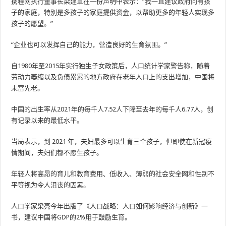
携程网执行董事长梁建章在一份声明中表示：“我一直建议政府向有孩
子的家庭，特别是多孩子的家庭提供资金，以帮助更多的年轻人实现多
孩子的愿望。”
“企业也可以发挥自己的能力，营造良好的生育氛围。”
自1980年至2015年实行独生子女政策后，人口统计学家警告称，随着
劳动力萎缩以及负债累累的地方政府在老年人口上的支出增加，中国将
未富先老。
中国的出生率从2021年的每千人7.52人下降至去年的每千人6.77人，创
有记录以来的最低水平。
当局表示，到 2021 年，夫妇最多可以生育三个孩子，但即使在新冠疫
情期间，夫妇们都不愿生孩子。
年轻人将高昂的育儿和教育费用、低收入、薄弱的社会安全网和性别不
平等视为令人沮丧的因素。
人口学家梁亮今年出版了《人口战略：人口如何影响经济与创新》一
书，建议中国将GDP的2%用于鼓励生育。