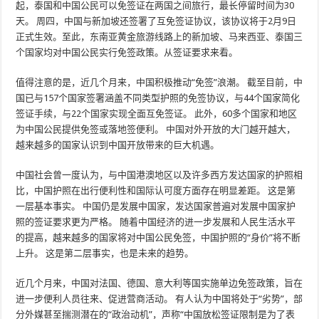
起，泰国和中国公民可以免签证在两国之间旅行，最长停留时间为30
天。 周四，中国与新加坡还签署了互免签证协议，该协议将于2月9日
正式生效。至此，东南亚黄金旅游线路上的新加坡、马来西亚、泰国三
个国家均对中国公民实行免签政策。从签证要求来看。
值得注意的是，近几个月来，中国积极推动“免签”浪潮。 截至目前，中
国已与157个国家签署涵盖不同类型护照的免签协议，与44个国家简化
签证手续，与22个国家实现全面互免签证。 此外，60多个国家和地区
为中国公民提供免签或落地签便利。 中国对外开放的大门越开越大，
越来越多的国家认识到中国开放带来的巨大机遇。
中国社会曾一度认为，与中国港澳地区以及许多西方发达国家的护照相
比，中国护照在出行便利性和国际认可度方面存在明显差距。 这是第
一层基本事实。 中国仍是发展中国家，发达国家普遍对发展中国家护
照的签证要求更为严格。 随着中国经济的进一步发展和人民生活水平
的提高，越来越多的国家将对中国公民免签，中国护照的“身价”将不断
上升。 这是第二层事实，也是未来的趋势。
近几个月来，中国对法国、德国、意大利等国实施单边免签政策，旨在
进一步便利人员往来、促进营商活动。 有人认为中国将处于“劣势”，部
分外媒甚至揣测潜在的“政治动机”，声称“中国放松签证限制是为了表