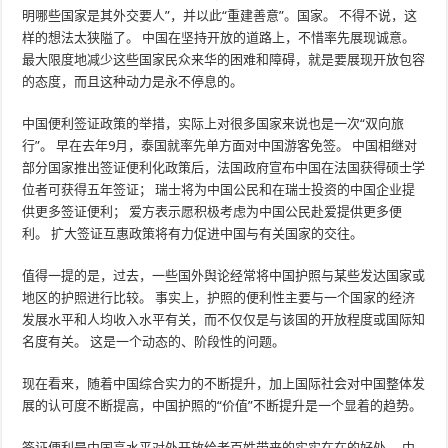
明哪些国家是其外交要人”，并以此“重建善意”。国家。 不得不说，这
样的想法太狭隘了。 中国在坚持开放的道路上，不惜率先展现诚意。
最大限度地减少这些国家民众来华的困难和障碍，就是要展现开放包容
的态度，而且这种动力是永不停息的。
中国便利签证政策的举措，实际上对很多国家来说也是一次“双向旅
行”。 早在去年9月，泰国就率先单方面对中国游客免签。 中国相继对
部分国家推出签证便利化政策后，法国政府宣布中国在法国获得硕士学
位者可获得五年签证； 瑞士将为中国公民和在瑞士投资的中国企业提
供更多签证便利； 爱方表示愿积极考虑为中国公民赴爱提供更多便
利。 扩大签证互惠政策将有力促进中国与有关国家的交往。
值得一提的是，过去，一些国外舆论经常将中国护照与某些发达国家或
地区的护照进行比较。 事实上，护照的便利性主要与一个国家的经济
发展水平和人均收入水平有关，而不仅仅是与该国的开放程度或国际知
名度有关。 这是一个动态的、阶段性的问题。
现在看来，随着中国综合实力的不断提升，加上国际社会对中国整体发
展的认可度不断提高，中国护照的“价值”不断提升是一个显着的趋势。
签证便利是中国高水平对外开放给老百姓带来的实实在在的好处。 中