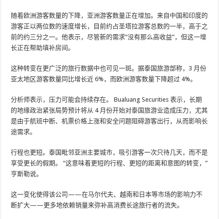
随着欧洲游客数量的下降，亚洲游客数量正在增加。来自中国和印度的
游客正以两位数的速度增长，目前约占圣塔拉游客总数的一半，高于之
前的约三分之一。他表示，尽管新的需求“没有那么高收益”，但这一增
长正在帮助填补房间。
这种转变在更广泛的旅行数据中也可见一斑。据泰国旅游部称，3 月份
亚太地区游客数量同比增长近 6%，而欧洲游客数量下降超过 4%。
分析师表示，压力可能会持续存在。 Bualuang Securities 表示，长期
的地缘政治紧张局势预计将从 4 月份开始对泰国旅游业造成压力，尤其
是由于航班中断、机票价格上涨和安全问题阻碍游客出行，从而影响长
途需求。
行程也更短。泰国毗邻亚洲主要城市，吸引游客一次只待几天，而不是
享受更长的假期。 “这意味着更短的行程、更短的距离和意图的转变，”
亨斯勒说。
这一变化使得该公司——在马尔代夫、越南和日本等市场的影响力不
断扩大——更多地依赖销量来弥补高消费长途旅行者的流失。