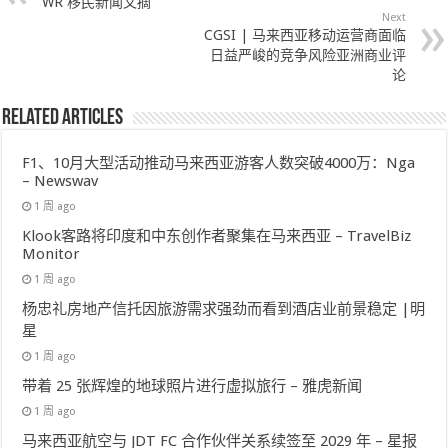
WR 移民新闻文摘
Next
CGSI | 马来西亚移动运营商面临
日益严峻的竞争风险亚洲商业评
论
Related Articles
F1、10月大型活动推动马来西亚游客人数突破4000万：Nga
– Newswav
1 周 ago
Klook客路将印度和中东创作者聚集在马来西亚 – TravelBiz
Monitor
1 周 ago
杨忠礼房地产信托因旅游需求强劲而看到酒店业前景稳定 |明
星
1 周 ago
带着 25 张辉煌的地球照片进行虚拟旅行 – 雅虎新闻
1 周 ago
马来西亚航空与 JDT FC 合作伙伴关系续签至 2029 年 – 星报