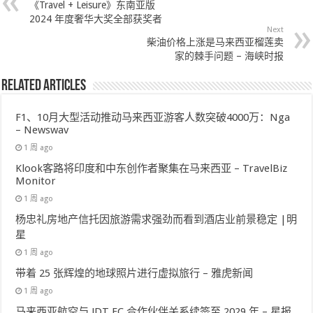
《Travel + Leisure》东南亚版
2024 年度奢华大奖全部获奖者
Next
柴油价格上涨是马来西亚榴莲卖
家的棘手问题 – 海峡时报
Related Articles
F1、10月大型活动推动马来西亚游客人数突破4000万：Nga
– Newswav
1 周 ago
Klook客路将印度和中东创作者聚集在马来西亚 – TravelBiz
Monitor
1 周 ago
杨忠礼房地产信托因旅游需求强劲而看到酒店业前景稳定 |明
星
1 周 ago
带着 25 张辉煌的地球照片进行虚拟旅行 – 雅虎新闻
1 周 ago
马来西亚航空与 JDT FC 合作伙伴关系续签至 2029 年 – 星报