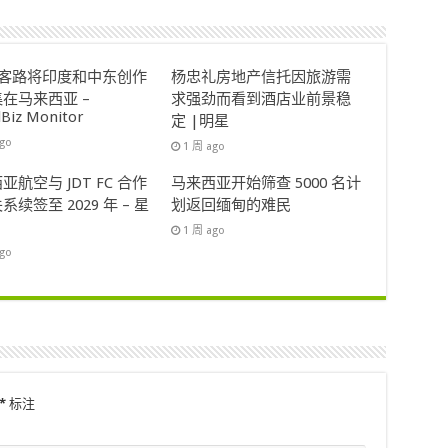
ok客路将印度和中东创作
杨忠礼房地产信托因旅游需
在马来西亚 –
求强劲而看到酒店业前景稳
lBiz Monitor
定 |明星
ago
1 周 ago
亚航空与 JDT FC 合作
马来西亚开始筛查 5000 名计
系续签至 2029 年 – 星
划返回缅甸的难民
1 周 ago
ago
*
标注