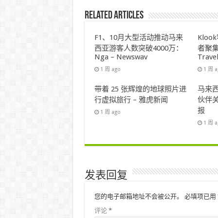
Related Articles
F1、10月大型活动推动马来
Klo
西亚游客人数突破4000万：
者聚集
Nga – Newswav
Trave
1 周 ago
1 周 
带着 25 张辉煌的地球照片进
马来西
行虚拟旅行 – 雅虎新闻
伙伴关
报
1 周 ago
1 周 
发表回复
您的电子邮箱地址不会被公开。
必填项已用
评论
*