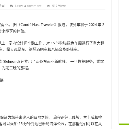
新闻
Leave a comment
517 Views
《Condé Nast Traveler》报道，该列车将于 2024 年 2
带来纵享的体验。
服务暂时停止，室内设计师辛勤工作，对 15 节狩猎绿色车厢进行了重大翻
餐车、露天观景车、钢琴酒吧车和八辆豪华卧铺车。
Belmond) 还推出了两条东南亚新航线。 一旦恢复服务，乘客
、为期三晚的旅程。
开放，保证为您带来迷人的冒险之旅。 旅程途经吉隆坡、兰卡威和槟
客可以乘船 25 分钟到达巴雅岛海洋公园，在那里他们可以在风