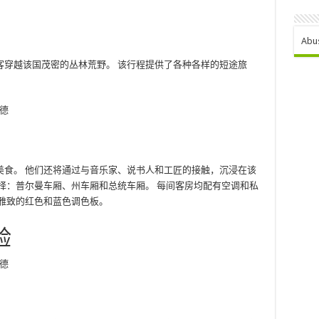
Abu
客穿越该国茂密的丛林荒野。 该行程提供了各种各样的短途旅
美食。 他们还将通过与音乐家、说书人和工匠的接触，沉浸在该
择：普尔曼车厢、州车厢和总统车厢。 每间客房均配有空调和私
雅致的红色和蓝色调色板。
验