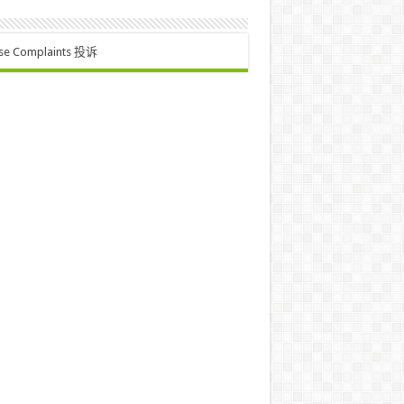
se Complaints 投诉