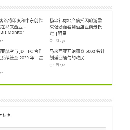
ok客路将印度和中东创作
杨忠礼房地产信托因旅游需
在马来西亚 –
求强劲而看到酒店业前景稳
lBiz Monitor
定 |明星
ago
1 周 ago
亚航空与 JDT FC 合作
马来西亚开始筛查 5000 名计
系续签至 2029 年 – 星
划返回缅甸的难民
1 周 ago
ago
*
标注