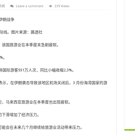
新闻
Leave a comment
239 Views
摄的天际线。图片来源：路透社
，该国旅游业在本季度末急剧疲软。
7%。
国际游客931万人次，同比小幅收缩2.3%。
anant 表示，在伊朗袭击导致该地区机场关闭后，3 月份海湾国家的游
行，马来西亚旅游业在本季度也出现疲软。
的下滑增加了经济压力。
可能会在未来几个月继续给旅游业活动带来压力。