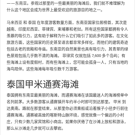
——
东南亚
。参观过那里的一些最美丽的海滩后，我们就不难理解为
什么这个地区会成为世界上最受欢迎的旅游目的地之一。
马来西亚
和
泰国
在年度游客数量方面，东南亚国家位居榜首，其次是
越南、印度尼西亚、菲律宾、柬埔寨和老挝。所有这些国家都拥有令人
羡慕的吸引力，这有助于解释为什么它们吸引了如此多的游客。在文化
旅游方面，这些国家的历史甚至语言都非常多样化，而他们的建筑奇迹
包括古老的宫殿和寺庙。东南亚的自然美景也具有吸引力，其青翠的绿
色景观包括几乎数不清的海滩。
菲律宾
仅就包括 7,600 多个岛屿；有
些海滩上设有度假村，而有些海滩上，您可能会孤身一人，只有当地的
海鸟陪伴。这些海滩每年吸引数千万游客。
泰国甲米通赛海滩
泰国拥有东南亚最美丽的海滩，而通赛海滩在该国最迷人的海滩榜单中
名列前茅。大多数游客从通赛镇开车约半小时即可到达那里。
甲米
到
达奥南。路就在那里结束，从那里你必须乘船或沿着猴子小径步行前往
通赛海滩。通赛被高耸的喀斯特山脉环绕，感觉就像一个偏远的小村
庄，只有少数几家宾馆和小商店。如果你厌倦了在沙滩上放松和游泳，
那么从沙滩走几步就可以去攀岩。