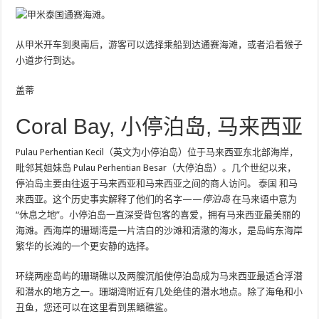
从甲米开车到奥南后，游客可以选择乘船到达通赛海滩，或者沿着猴子
小道步行到达。
盖蒂
Coral Bay, 小停泊岛, 马来西亚
Pulau Perhentian Kecil（英文为小停泊岛）位于马来西亚东北部海岸，
毗邻其姐妹岛 Pulau Perhentian Besar（大停泊岛）。几个世纪以来，
停泊岛主要由往返于马来西亚和马来西亚之间的商人访问。
泰国
和马
来西亚。这个历史事实解释了他们的名字——
停泊岛
在马来语中意为
“休息之地”。小停泊岛一直深受背包客的喜爱，拥有马来西亚最美丽的
海滩。西海岸的珊瑚湾是一片洁白的沙滩和清澈的海水，是岛屿东海岸
繁华的长滩的一个更安静的选择。
环绕两座岛屿的珊瑚礁以及两艘沉船使停泊岛成为马来西亚最适合浮潜
和潜水的地方之一。珊瑚湾附近有几处绝佳的潜水地点。除了海龟和小
丑鱼，您还可以在这里看到黑鳍礁鲨。