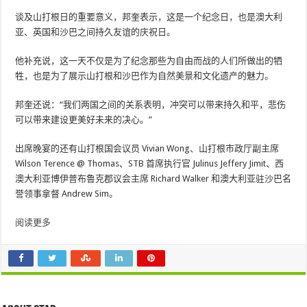
谈及山打根日的重要意义，邦奎表示，这是一个纪念日，也是澳大利
亚、英国和沙巴之间持久友谊的庆祝日。
他补充说，这一天不仅是为了纪念那些为自由而战的人们所做出的牺
牲，也是为了展示山打根和沙巴作为自然美景和文化遗产的魅力。
邦奎还说：“我们两国之间的关系表明，冲突可以带来持久和平，悲伤
可以带来建设更美好未来的决心。”
出席晚宴的还有山打根国会议员 Vivian Wong、山打根市政厅副主席
Wilson Terence @ Thomas、STB 首席执行官 Julinus Jeffery Jimit、西
澳大利亚博伊普布鲁克郡议会主席 Richard Walker 和澳大利亚驻沙巴名
誉领事拿督 Andrew Sim。
阅读更多