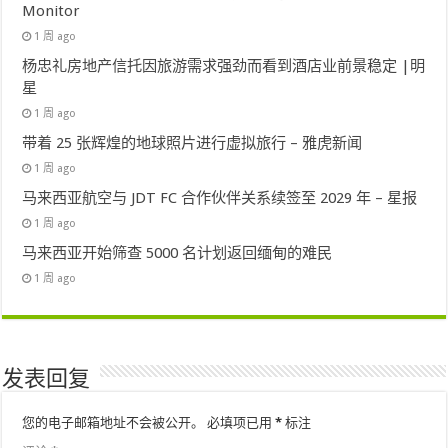
Monitor
1 周 ago
杨忠礼房地产信托因旅游需求强劲而看到酒店业前景稳定 |明
星
1 周 ago
带着 25 张辉煌的地球照片进行虚拟旅行 – 雅虎新闻
1 周 ago
马来西亚航空与 JDT FC 合作伙伴关系续签至 2029 年 – 星报
1 周 ago
马来西亚开始筛查 5000 名计划返回缅甸的难民
1 周 ago
发表回复
您的电子邮箱地址不会被公开。
必填项已用
*
标注