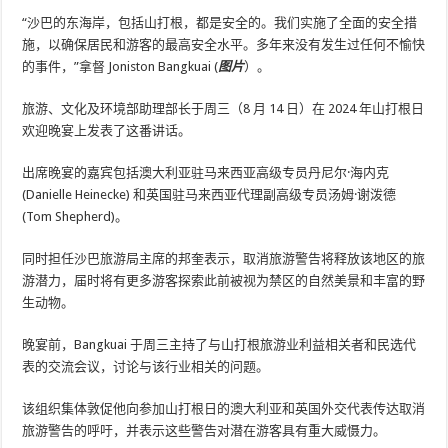
“沙巴的东海岸，包括山打根，都是安全的。我们实施了全面的安全措
施，以确保居民和游客的最高安全水平。多年来没有发生过任何不愉快
的事件，”拿督 Joniston Bangkuai (
图片
）。
旅游、文化及环境部助理部长于周三（8 月 14 日）在 2024 年山打根日
欢迎晚宴上发表了这番讲话。
出席晚宴的嘉宾包括澳大利亚驻马来西亚高级专员丹尼尔·海内克
(Danielle Heinecke) 和英国驻马来西亚代理副高级专员汤姆·谢泼德
(Tom Shepherd)。
同时担任沙巴旅游局主席的邦奎表示，取消旅游警告将释放该地区的旅
游潜力，届时将有更多游客探索此前被视为禁区的自然美景和丰富的野
生动物。
晚宴前，Bangkuai 于周三主持了与山打根旅游业利益相关者和民选代
表的交流会议，讨论与该行业相关的问题。
该组织集体敦促他向参加山打根日的澳大利亚和英国外交代表传达取消
旅游警告的呼吁，并表示这些警告对潜在游客具有重大威慑力。