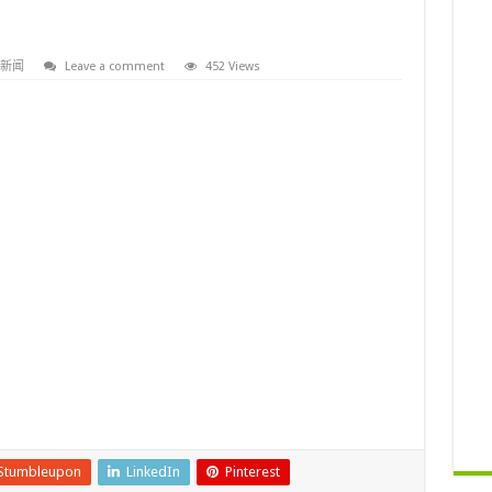
新闻
Leave a comment
452 Views
Stumbleupon
LinkedIn
Pinterest