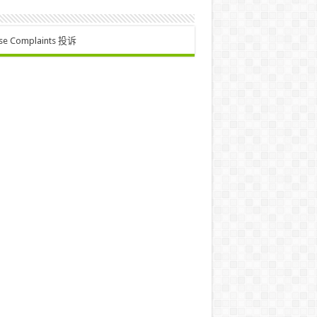
se Complaints 投诉