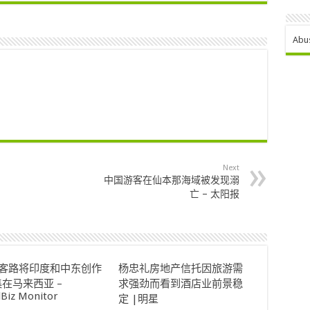
Abu
Next
中国游客在仙本那海域被发现溺
亡 – 太阳报
ok客路将印度和中东创作
杨忠礼房地产信托因旅游需
在马来西亚 –
求强劲而看到酒店业前景稳
lBiz Monitor
定 |明星