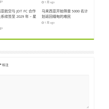
ago
1 周 ago
亚航空与 JDT FC 合作
马来西亚开始筛查 5000 名计
系续签至 2029 年 – 星
划返回缅甸的难民
1 周 ago
ago
*
标注