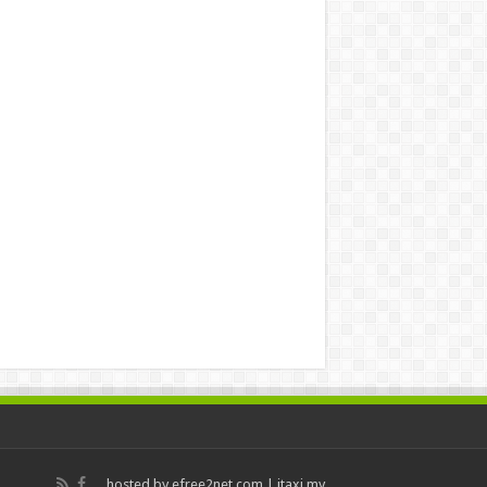
hosted by
efree2net.com
|
itaxi.my