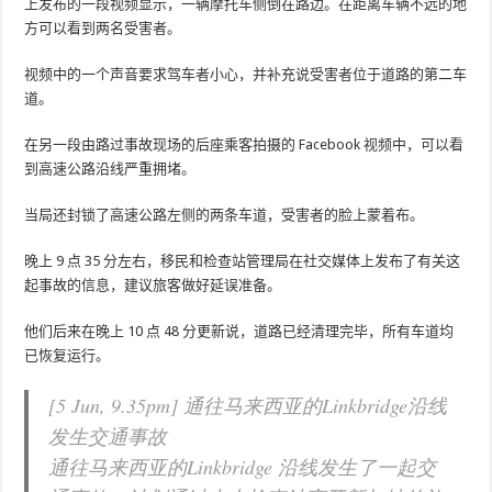
上发布的一段视频显示，一辆摩托车侧倒在路边。在距离车辆不远的地
方可以看到两名受害者。
视频中的一个声音要求驾车者小心，并补充说受害者位于道路的第二车
道。
在另一段由路过事故现场的后座乘客拍摄的 Facebook 视频中，可以看
到高速公路沿线严重拥堵。
当局还封锁了高速公路左侧的两条车道，受害者的脸上蒙着布。
晚上 9 点 35 分左右，移民和检查站管理局在社交媒体上发布了有关这
起事故的信息，建议旅客做好延误准备。
他们后来在晚上 10 点 48 分更新说，道路已经清理完毕，所有车道均
已恢复运行。
[5 Jun, 9.35pm] 通往马来西亚的Linkbridge沿线
发生交通事故
通往马来西亚的Linkbridge 沿线发生了一起交