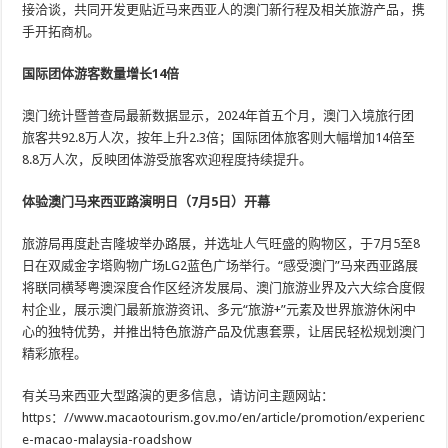
接洽谈，共同开发更贴近马来西亚人的澳门新行程及相关旅游产品，携
手开拓商机。
国际团体游客数量增长14倍
澳门统计暨普查局最新数据显示，2024年首五个月，澳门入境旅行团
旅客共92.8万人次，按年上升2.3倍；国际团体旅客则大幅增加14倍至
8.8万人次，反映团体游受旅客欢迎程度持续提升。
体验澳门马来西亚路演明日（7月5日）开幕
旅游局再度赴吉隆坡举办路展，并选址人气旺盛的购物区，于7月5至8
日在双威金字塔购物广场LG2蓝色广场举行。“感受澳门”马来西亚路展
将联同横琴粤澳深度合作区经济发展局、澳门旅游业界及六大综合度假
村企业，展示澳门最新旅游资讯、多元“旅游+”元素及世界旅游休闲中
心的独特优势，并推出特色旅游产品及优惠套票，让居民轻松规划澳门
精彩旅程。
有关马来西亚大型路演的更多信息，请访问主题网站：
https：//www.macaotourism.gov.mo/en/article/promotion/experienc
e-macao-malaysia-roadshow