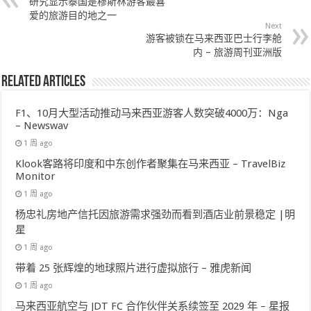
研究显示泰国是穆斯林游客最喜
爱的旅游目的地之一
Next
游客被锁在马来西亚巴士行李舱
内 – 旅游周刊亚洲版
Related Articles
F1、10月大型活动推动马来西亚游客人数突破4000万：Nga
– Newswav
1 周 ago
Klook客路将印度和中东创作者聚集在马来西亚 – TravelBiz
Monitor
1 周 ago
杨忠礼房地产信托因旅游需求强劲而看到酒店业前景稳定 |明
星
1 周 ago
带着 25 张辉煌的地球照片进行虚拟旅行 – 雅虎新闻
1 周 ago
马来西亚航空与 JDT FC 合作伙伴关系续签至 2029 年 – 星报