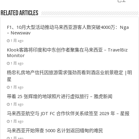
Related Articles
F1、10月大型活动推动马来西亚游客人数突破4000万：Nga
– Newswav
1 周 ago
Klook客路将印度和中东创作者聚集在马来西亚 – TravelBiz
Monitor
1 周 ago
杨忠礼房地产信托因旅游需求强劲而看到酒店业前景稳定 |明
星
1 周 ago
带着 25 张辉煌的地球照片进行虚拟旅行 – 雅虎新闻
1 周 ago
马来西亚航空与 JDT FC 合作伙伴关系续签至 2029 年 – 星报
1 周 ago
马来西亚开始筛查 5000 名计划返回缅甸的难民
1 周 ago