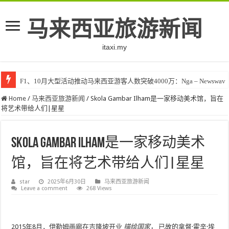
马来西亚旅游新闻
itaxi.my
F1、10月大型活动推动马来西亚游客人数突破4000万：Nga – Newswav
Klook客路将印度和中东创作者聚集在马来西亚 – TravelBiz Monitor
Home
/
马来西亚旅游新闻
/
Skola Gambar Ilham是一家移动美术馆，旨在
将艺术带给人们|星星
Skola Gambar Ilham是一家移动美术
馆，旨在将艺术带给人们|星星
star
2025年6月30日
马来西亚旅游新闻
Leave a comment
268 Views
2015年8月，伊勒姆画廊在吉隆坡开业
描绘国家，
已故的拿督·霍辛·埃