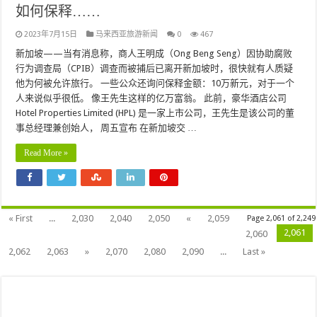
如何保释……
2023年7月15日
马来西亚旅游新闻
0
467
新加坡——当有消息称，商人王明成（Ong Beng Seng）因协助腐败
行为调查局（CPIB）调查而被捕后已离开新加坡时，很快就有人质疑
他为何被允许旅行。 一些公众还询问保释金额：10万新元，对于一个
人来说似乎很低。 像王先生这样的亿万富翁。 此前，豪华酒店公司
Hotel Properties Limited (HPL) 是一家上市公司，王先生是该公司的董
事总经理兼创始人， 周五宣布 在新加坡交 …
Read More »
« First
...
2,030
2,040
2,050
«
2,059
Page 2,061 of 2,249
2,061
2,060
2,062
2,063
»
2,070
2,080
2,090
...
Last »