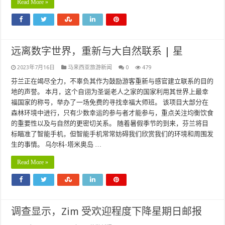
Read More »
远离数字世界，重新与大自然联系 | 星
2023年7月16日
马来西亚旅游新闻
0
479
芬兰正在竭尽全力，不辜负其作为鼓励游客重新与感官建立联系的目的
地的声誉。 本月，这个自诩为圣诞老人之家的国家利用其世界上最幸
福国家的称号，举办了一场免费的寻找幸福大师班。 该项目大部分在
森林环境中进行，只有少数幸运的参与者才能参与，重点关注均衡饮食
的重要性以及与自然的更密切关系。 随着暑假季节的到来，芬兰将目
标瞄准了智能手机，但智能手机常常妨碍我们欣赏我们的环境和周围发
生的事情。 乌尔科-塔米奥岛 …
Read More »
调查显示，Zim 受欢迎程度下降星期日邮报