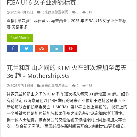
FIBA​​ U16 女子亚洲锦标赛
2023年7月15日
马来西亚旅游新闻
0
519
直播| 半决赛：菲律宾 vs 马来西亚 | 2023 年 FIBA​​ U16 女子亚洲锦标
赛 阅读更多
Read More »
兀兰和新山之间的 KTM 火车班次增加至每天
36 趟 – Mothership.SG
2023年7月15日
马来西亚旅游新闻
0
468
往返兀兰和新山之间的 KTM 列车班次将从每天 31 趟增至 36 趟。 细节
有待制定 该消息是在7月14日举行的马来西亚依斯干达特区马来西亚-
新加坡联合部长级委员会（JMCIM）第16次会议上宣布的。 议程上的
一个关键项目是加强新加坡和柔佛州之间的基础设施和跨境连通性。
据一位人士透露，该委员会的交通运输工作组原则上同意增加火车班
次。 联合新闻声明。 两国必须在新时间表开始之前制定出更多细节。
…