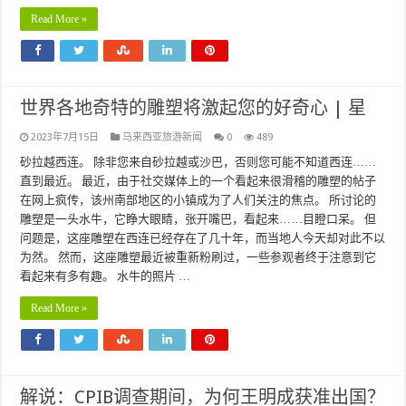
Read More »
世界各地奇特的雕塑将激起您的好奇心 | 星
2023年7月15日
马来西亚旅游新闻
0
489
砂拉越西连。 除非您来自砂拉越或沙巴，否则您可能不知道西连……
直到最近。 最近，由于社交媒体上的一个看起来很滑稽的雕塑的帖子
在网上疯传，该州南部地区的小镇成为了人们关注的焦点。 所讨论的
雕塑是一头水牛，它睁大眼睛，张开嘴巴，看起来……目瞪口呆。 但
问题是，这座雕塑在西连已经存在了几十年，而当地人今天却对此不以
为然。 然而，这座雕塑最近被重新粉刷过，一些参观者终于注意到它
看起来有多有趣。 水牛的照片 …
Read More »
解说：CPIB调查期间，为何王明成获准出国？