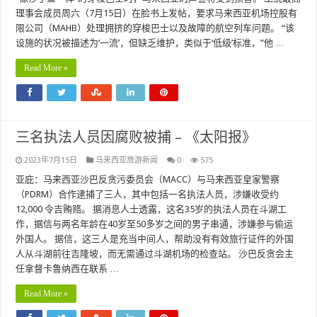
理事会成员周六（7月15日）在脸书上发帖，要求马来西亚机场控股有
限公司（MAHB）处理拥挤的穿梭巴士以及故障的航空列车问题。 “该
设施的状况被描述为‘一流’，但缺乏维护，类似于‘低级’标准，”他 …
Read More »
三名执法人员因腐败被捕 – 《太阳报》
2023年7月15日
马来西亚旅游新闻
0
575
亚庇：马来西亚沙巴反贪污委员会（MACC）与马来西亚皇家警察
（PDRM）合作逮捕了三人，其中包括一名执法人员，涉嫌收受约
12,000 令吉贿赂。 据消息人士透露，这名35岁的执法人员在斗湖工
作，据信与两名年龄在40岁至50多岁之间的男子串通，涉嫌参与偷运
外国人。 据信，这三人是充当中间人，帮助没有有效旅行证件的外国
人从斗湖前往吉隆坡，而无需通过斗湖机场的检查站。 沙巴反贪会主
任拿督卡鲁纳西在联系 …
Read More »