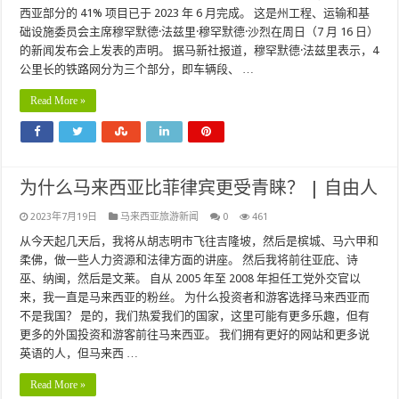
西亚部分的 41% 项目已于 2023 年 6 月完成。 这是州工程、运输和基
础设施委员会主席穆罕默德·法兹里·穆罕默德·沙烈在周日（7 月 16 日）
的新闻发布会上发表的声明。 据马新社报道，穆罕默德·法兹里表示，4
公里长的铁路网分为三个部分，即车辆段、 …
Read More »
为什么马来西亚比菲律宾更受青睐？ | 自由人
2023年7月19日
马来西亚旅游新闻
0
461
从今天起几天后，我将从胡志明市飞往吉隆坡，然后是槟城、马六甲和
柔佛，做一些人力资源和法律方面的讲座。 然后我将前往亚庇、诗
巫、纳闽，然后是文莱。 自从 2005 年至 2008 年担任工党外交官以
来，我一直是马来西亚的粉丝。 为什么投资者和游客选择马来西亚而
不是我国？ 是的，我们热爱我们的国家，这里可能有更多乐趣，但有
更多的外国投资和游客前往马来西亚。 我们拥有更好的网站和更多说
英语的人，但马来西 …
Read More »