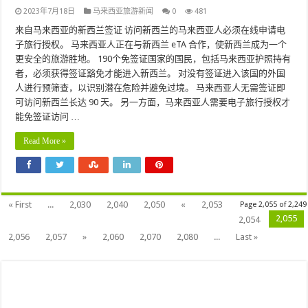
2023年7月18日
马来西亚旅游新闻
0
481
来自马来西亚的新西兰签证 访问新西兰的马来西亚人必须在线申请电
子旅行授权。 马来西亚人正在与新西兰 eTA 合作，使新西兰成为一个
更安全的旅游胜地。 190个免签证国家的国民，包括马来西亚护照持有
者，必须获得签证豁免才能进入新西兰。 对没有签证进入该国的外国
人进行预筛查，以识别潜在危险并避免过境。 马来西亚人无需签证即
可访问新西兰长达 90 天。 另一方面，马来西亚人需要电子旅行授权才
能免签证访问 …
Read More »
« First
...
2,030
2,040
2,050
«
2,053
Page 2,055 of 2,249
2,055
2,054
2,056
2,057
»
2,060
2,070
2,080
...
Last »